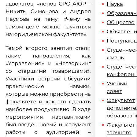
адвокатов, членов СРО АЮР –
Наука
Никиты Симонова и Андрея
Образова
Наумова на тему: «Чему на
Общество
самом деле можно научиться
Объявлен
на юридическом факультете».
Поступаю
Темой второго занятия стали
Студенчес
такие направления, как
жизнь
«Управление» и «Нетворкинг
Студенчес
со старшими товарищами».
конферен
Участники встречи обсудили
Ученый
практические навыки,
совет
которые можно приобрести на
Факультет
факультете и как это сделать
дополните
наиболее продуктивно. В ходе
образован
мероприятия наставниками
был введен новый инструмент
Факультет
работы с аудиторией –
заочного