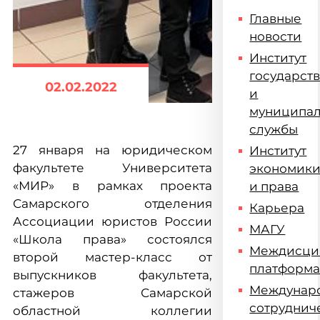
Главные
новости
Институт
государст
02.02.2022
и
муниципа
службы
27 января на юридическом
Институт
факультете Университета
экономик
«МИР» в рамках проекта
и права
Самарского отделения
Карьера
Ассоциации юристов России
МАГУ
«Школа права» состоялся
Междисци
второй мастер-класс от
платформ
выпускников факультета,
Междунар
стажеров Самарской
сотруднич
областной коллегии