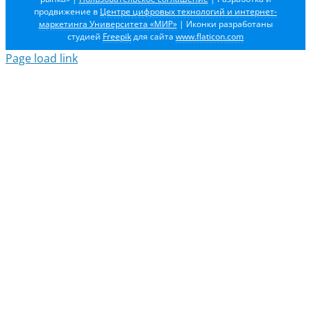
продвижение в
Центре цифровых технологий и интернет-
маркетинга Университета «МИР»
| Иконки разработаны
студией
Freepik
для сайта
www.flaticon.com
Page load link