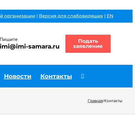
й организации
|
Версия для слабовидящих
|
EN
Пишите
Подать
imi@imi-samara.ru
заявление
Новости
Контакты
Главная
/
Контакты