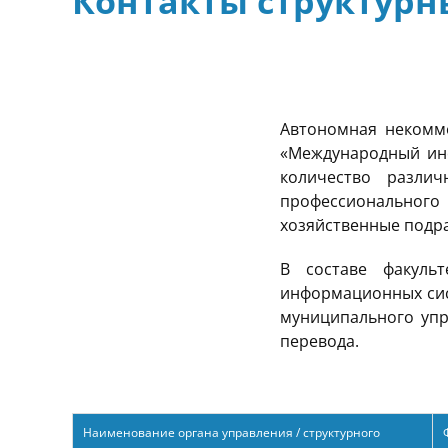
Контакты структурн
Автономная некомме
«Международный инс
количество различ
профессионального
хозяйственные подра
В составе факуль
информационных сис
муниципального упр
перевода.
Наименование органа управления / структурного