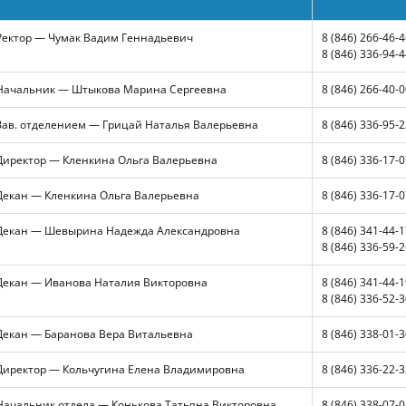
Ректор — Чумак Вадим Геннадьевич
8 (846) 266-46-
8 (846) 336-94-
Начальник — Штыкова Марина Сергеевна
8 (846) 266-40-
Зав. отделением — Грицай Наталья Валерьевна
8 (846) 336-95-
Директор — Кленкина Ольга Валерьевна
8 (846) 336-17-
Декан — Кленкина Ольга Валерьевна
8 (846) 336-17-
Декан — Шевырина Надежда Александровна
8 (846) 341-44-
8 (846) 336-59-
Декан —
Иванова Наталия Викторовна
8 (846) 341-44-
8 (846) 336-52-
Декан — Баранова Вера Витальевна
8 (846) 338-01-
Директор — Кольчугина Елена Владимировна
8 (846) 336-22-
Начальник отдела —
Конькова Татьяна Викторовна
8 (846) 338-07-