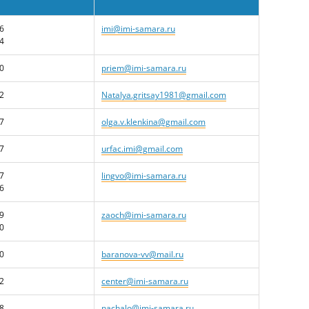
46
imi@imi-samara.ru
44
00
priem@imi-samara.ru
22
Natalya.gritsay1981@gmail.com
07
olga.v.klenkina@gmail.com
07
urfac.imi@gmail.com
17
lingvo@imi-samara.ru
26
19
zaoch@imi-samara.ru
30
30
baranova-vv@mail.ru
32
center@imi-samara.ru
08
nachalo@imi-samara.ru