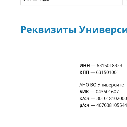
Реквизиты Универс
ИНН
— 6315018323
КПП
— 631501001
АНО ВО Университет
БИК
— 043601607
к/сч
— 301018102000
р/сч
— 407038105544