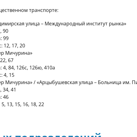
щественном транспорте:
димирская улица – Международный институт рынка»
, 90
: 99
 12, 17, 20
ер Мичурина»
22, 67
а:
4, 84, 126с, 126ю, 410а
 4, 15
ер Мичурина» / «Арцыбушевская улица – Больница им. П
, 34, 41
а
: 46
5, 13, 15, 16, 18, 22