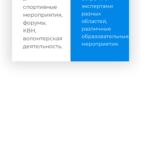
экспертами
спортивные
разных
мероприятия,
областей,
форумы,
различные
КВН,
образовательные
волонтерская
мероприятия.
деятельность.
ПРИЁМНАЯ КАМПАНИЯ 2026
Получите в числе первых информацию о
направлениях подготовки, правилах
поступления и преимуществах обучения