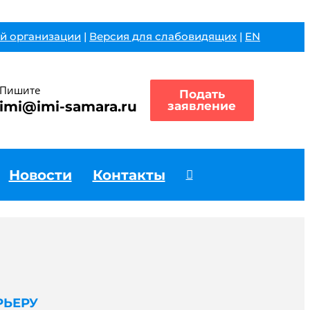
й организации
|
Версия для слабовидящих
|
EN
Пишите
Подать
imi@imi-samara.ru
заявление
Новости
Контакты
РЬЕРУ