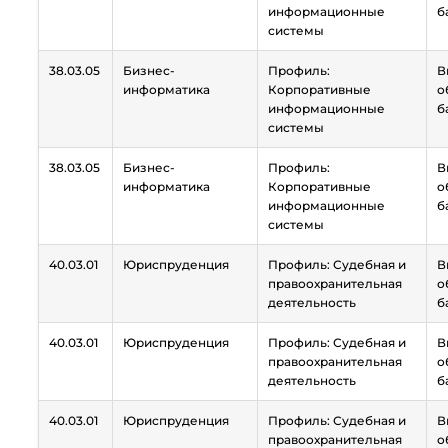
информационные
б
системы
38.03.05
Бизнес-
Профиль:
В
информатика
Корпоративные
о
информационные
б
системы
38.03.05
Бизнес-
Профиль:
В
информатика
Корпоративные
о
информационные
б
системы
40.03.01
Юриспруденция
Профиль: Судебная и
В
правоохранительная
о
деятельность
б
40.03.01
Юриспруденция
Профиль: Судебная и
В
правоохранительная
о
деятельность
б
40.03.01
Юриспруденция
Профиль: Судебная и
В
правоохранительная
о