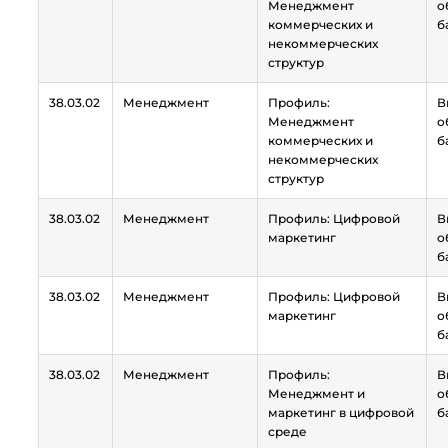
Менеджмент
о
коммерческих и
б
некоммерческих
структур
38.03.02
Менеджмент
Профиль:
В
Менеджмент
о
коммерческих и
б
некоммерческих
структур
38.03.02
Менеджмент
Профиль: Цифровой
В
маркетинг
о
б
38.03.02
Менеджмент
Профиль: Цифровой
В
маркетинг
о
б
38.03.02
Менеджмент
Профиль:
В
Менеджмент и
о
маркетинг в цифровой
б
среде