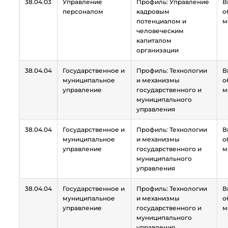
38.04.03
Управление
Профиль: Управление
В
персоналом
кадровым
о
потенциалом и
м
человеческим
капиталом
организации
38.04.04
Государственное и
Профиль: Технологии
В
муниципальное
и механизмы
о
управление
государственного и
м
муниципального
управления
38.04.04
Государственное и
Профиль: Технологии
В
муниципальное
и механизмы
о
управление
государственного и
м
муниципального
управления
38.04.04
Государственное и
Профиль: Технологии
В
муниципальное
и механизмы
о
управление
государственного и
м
муниципального
управления