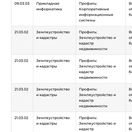
09.03.03
Прикладная
Профиль:
В
информатика
Корпоративные
о
информационные
б
системы
21.03.02
Землеустройство
Профиль:
В
и кадастры
Землеустройство и
о
кадастр
б
недвижимости
21.03.02
Землеустройство
Профиль:
В
и кадастры
Землеустройство и
о
кадастр
б
недвижимости
21.03.02
Землеустройство
Профиль:
В
и кадастры
Землеустройство и
о
кадастр
б
недвижимости
21.03.02
Землеустройство
Профиль:
В
и кадастры
Землеустройство и
о
кадастр
б