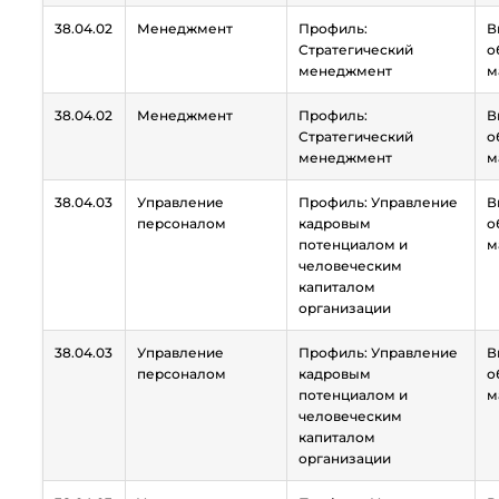
38.04.02
Менеджмент
Профиль:
В
Стратегический
о
менеджмент
м
38.04.02
Менеджмент
Профиль:
В
Стратегический
о
менеджмент
м
38.04.03
Управление
Профиль: Управление
В
персоналом
кадровым
о
потенциалом и
м
человеческим
капиталом
организации
38.04.03
Управление
Профиль: Управление
В
персоналом
кадровым
о
потенциалом и
м
человеческим
капиталом
организации