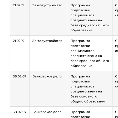
21.02.19
Землеустройство
Программа
С
подготовки
п
специалистов
о
среднего звена на
базе среднего общего
образования
21.02.19
Землеустройство
Программа
С
подготовки
п
специалистов
о
среднего звена на
базе среднего общего
образования
38.02.07
Банковское дело
Программа
С
подготовки
п
специалистов
о
среднего звена на
базе основного
общего образования
38.02.07
Банковское дело
Программа
С
подготовки
п