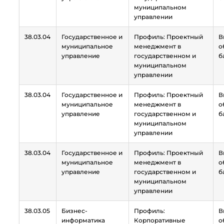
муниципальном
управлении
38.03.04
Государственное и
Профиль: Проектный
В
муниципальное
менеджмент в
о
управление
государственном и
б
муниципальном
управлении
38.03.04
Государственное и
Профиль: Проектный
В
муниципальное
менеджмент в
о
управление
государственном и
б
муниципальном
управлении
38.03.04
Государственное и
Профиль: Проектный
В
муниципальное
менеджмент в
о
управление
государственном и
б
муниципальном
управлении
38.03.05
Бизнес-
Профиль:
В
информатика
Корпоративные
о