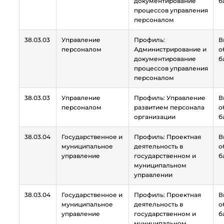
документирование
б
процессов управления
персоналом
38.03.03
Управление
Профиль:
В
персоналом
Администрирование и
о
документирование
б
процессов управления
персоналом
38.03.03
Управление
Профиль: Управление
В
персоналом
развитием персонала
о
организации
б
38.03.04
Государственное и
Профиль: Проектная
В
муниципальное
деятельность в
о
управление
государственном и
б
муниципальном
управлении
38.03.04
Государственное и
Профиль: Проектная
В
муниципальное
деятельность в
о
управление
государственном и
б
муниципальном