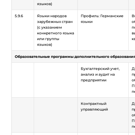
языков)
5.9.6
Языки народов
Профиль: Германские
В
зарубежных стран
языки
о
(с указанием
п
конкретного языка
в
или группы
к
языков)
Образовательные программы дополнительного образования
Бухгалтерский учет,
Д
анализ и аудит на
п
предприятии
о
П
п
Контрактный
Д
управляющий
п
о
П
п