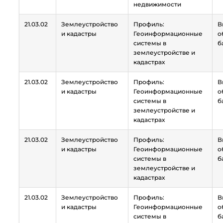
недвижимости
21.03.02
Землеустройство
Профиль:
В
и кадастры
Геоинформационные
о
системы в
б
землеустройстве и
кадастрах
21.03.02
Землеустройство
Профиль:
В
и кадастры
Геоинформационные
о
системы в
б
землеустройстве и
кадастрах
21.03.02
Землеустройство
Профиль:
В
и кадастры
Геоинформационные
о
системы в
б
землеустройстве и
кадастрах
21.03.02
Землеустройство
Профиль:
В
и кадастры
Геоинформационные
о
системы в
б