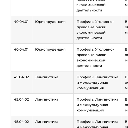
экономической
м
деятельности
40.04.01
Юриспруденция
Профиль: Уголовно-
В
правовые риски
о
экономической
м
деятельности
40.04.01
Юриспруденция
Профиль: Уголовно-
В
правовые риски
о
экономической
м
деятельности
45.04.02
Лингвистика
Профиль: Лингвистика
В
и межкультурная
о
коммуникация
м
45.04.02
Лингвистика
Профиль: Лингвистика
В
и межкультурная
о
коммуникация
м
45.04.02
Лингвистика
Профиль: Лингвистика
В
и межкультурная
о