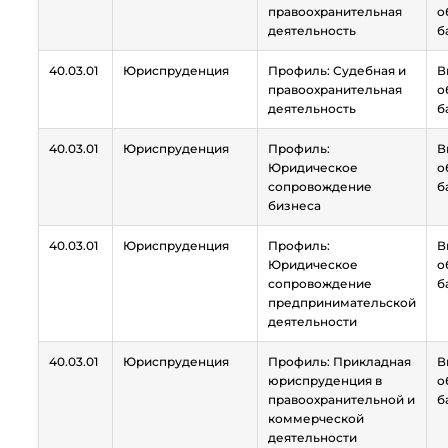
правоохранительная
о
деятельность
б
40.03.01
Юриспруденция
Профиль:
Судебная и
В
правоохранительная
о
деятельность
б
40.03.01
Юриспруденция
Профиль:
В
Юридическое
о
сопровождение
б
бизнеса
40.03.01
Юриспруденция
Профиль:
В
Юридическое
о
сопровождение
б
предпринимательской
деятельности
40.03.01
Юриспруденция
Профиль: Прикладная
В
юриспруденция в
о
правоохранительной и
б
коммерческой
деятельности