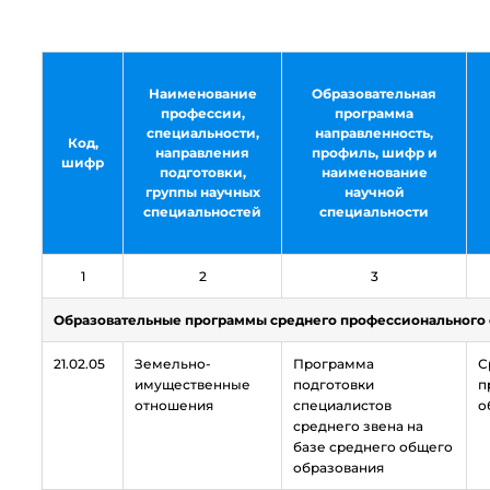
Наименование
Образовательная
профессии,
программа
специальности,
направленность,
Код,
направления
профиль, шифр и
шифр
подготовки,
наименование
группы научных
научной
специальностей
специальности
1
2
3
Образовательные программы среднего профессионального
21.02.05
Земельно-
Программа
С
имущественные
подготовки
п
отношения
специалистов
о
среднего звена на
базе среднего общего
образования