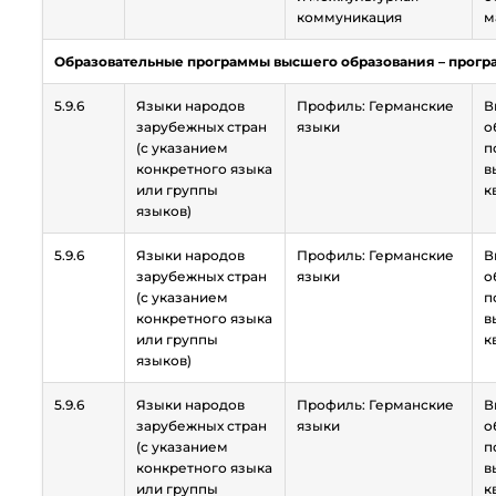
коммуникация
м
Образовательные программы высшего образования – прог
5.9.6
Языки народов
Профиль: Германские
В
зарубежных стран
языки
о
(с указанием
п
конкретного языка
в
или группы
к
языков)
5.9.6
Языки народов
Профиль: Германские
В
зарубежных стран
языки
о
(с указанием
п
конкретного языка
в
или группы
к
языков)
5.9.6
Языки народов
Профиль: Германские
В
зарубежных стран
языки
о
(с указанием
п
конкретного языка
в
или группы
к