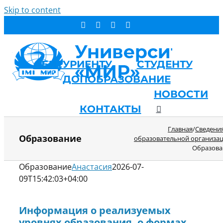
Skip to content
АБИТУРИЕНТУ
СТУДЕНТУ
ДОПОБРАЗОВАНИЕ
ОБ УНИВЕРСИТЕТЕ
НОВОСТИ
КОНТАКТЫ
Главная
/
Сведени
Образование
образовательной организа
Образова
Образование
Анастасия
2026-07-
09T15:42:03+04:00
Информация о реализуемых
уровнях образования, о формах