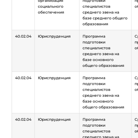
организация
подготовки
п
социального
специалистов
о
обеспечения
среднего звена на
базе среднего общего
образования
40.02.04
Юриспруденция
Программа
С
подготовки
п
специалистов
о
среднего звена на
базе основного
общего образования
40.02.04
Юриспруденция
Программа
С
подготовки
п
специалистов
о
среднего звена на
базе основного
общего образования
40.02.04
Юриспруденция
Программа
С
подготовки
п
специалистов
о
среднего звена на