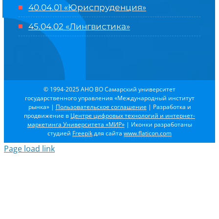
40.04.01 «Юриспруденция»
45.04.02 «Лингвистика»
© 1994-2025 АНО ВО Самарский университет
государственного управления «Международный институт
рынка»
|
Пользовательское соглашение
| Разработка и
продвижение в
Центре цифровых технологий и интернет-
маркетинга Университета «МИР»
| Иконки разработаны
студией
Freepik
для сайта
www.flaticon.com
Page load link