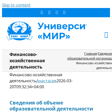
Skip to content
АБИТУРИЕНТУ
Главная
/
Сведени
Финансово-
образовательной организа
хозяйственная
СТУДЕНТУ
Финансово-хозяйстве
деятельность
деятельн
ДОПОБРАЗОВАНИЕ
Финансово-хозяйственная
ОБ УНИВЕРСИТЕТЕ
деятельность
Анастасия
2026-03-
НОВОСТИ
20T09:32:34+04:00
КОНТАКТЫ
Сведения об объеме
РЕЗУЛЬТАТ ПОИСКА:
образовательной деятельности