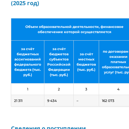
(2025 год)
Объем образовательной деятельности, финансовое
обеспечение которой осуществляется
за счёт
за счёт
по договорам
бюджетных
бюджетов
за счёт
оказании
ассигнований
субъектов
местных
платных
федерального
Российской
бюджетов
образователь
бюджета (тыс.
Федерации
(тыс. руб.)
услуг (тыс. ру
руб.)
(тыс. руб.)
1
2
3
4
21 311
9 434
–
162 073
Сведения о поступлении