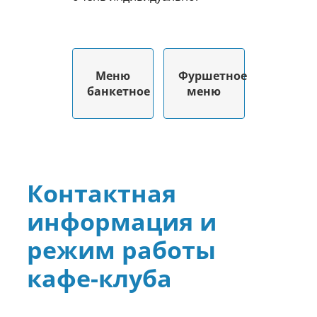
Меню
Фуршетное
Меню
Фуршетное
банкетное
меню
банкетное
меню
Подробнее…
Подробнее…
Контактная
информация и
режим работы
кафе-клуба