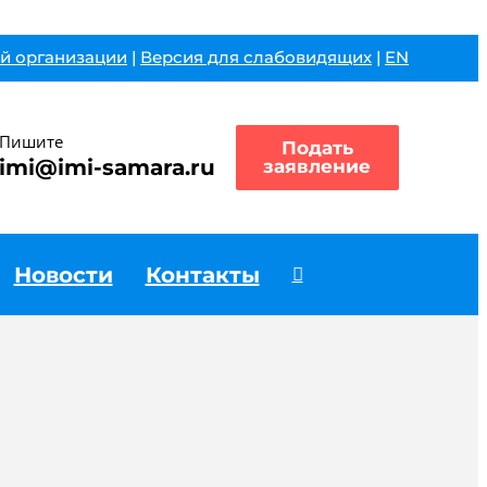
й организации
|
Версия для слабовидящих
|
EN
Пишите
Подать
imi@imi-samara.ru
заявление
Новости
Контакты