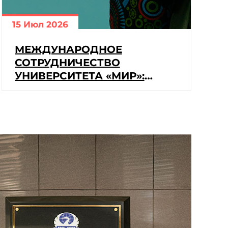
15 Июл 2026
1
МЕЖДУНАРОДНОЕ
СОТРУДНИЧЕСТВО
УНИВЕРСИТЕТА «МИР»:
НОВЫЕ ГОРИЗОНТЫ