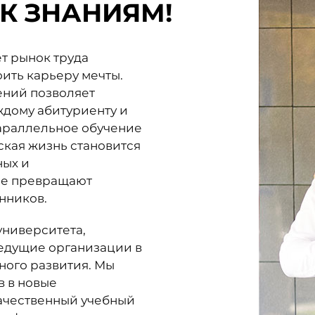
 К ЗНАНИЯМ!
ет рынок труда
ить карьеру мечты.
ений позволяет
дому абитуриенту и
параллельное обучение
ская жизнь становится
ных и
ые превращают
нников.
университета,
ведущие организации в
ного развития. Мы
 в новые
качественный учебный