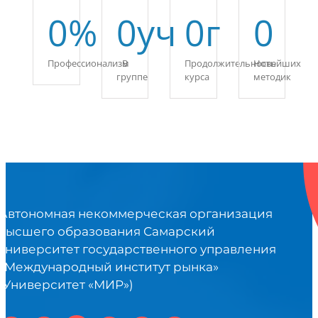
0
%
0
уч
0
г
0
Профессионализм
В
Продолжительность
Новейших
группе
курса
методик
Автономная некоммерческая организация
высшего образования Самарский
университет государственного управления
«Международный институт рынка»
(Университет «МИР»)