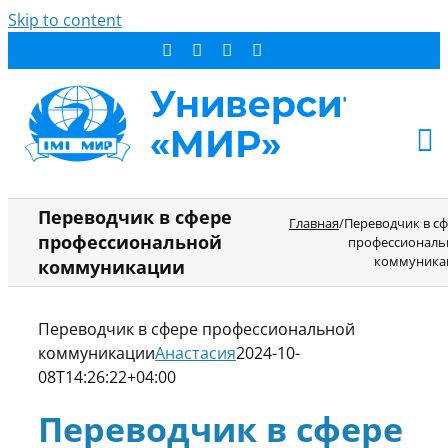
Skip to content
АБИТУРИЕНТУ
Переводчик в сфере
Главная
/
Переводчик в с
профессиональной
профессиональ
СТУДЕНТУ
коммуника
коммуникации
ДОПОБРАЗОВАНИЕ
ОБ УНИВЕРСИТЕТЕ
Переводчик в сфере профессиональной
НОВОСТИ
коммуникации
Анастасия
2024-10-
КОНТАКТЫ
08T14:26:22+04:00
РЕЗУЛЬТАТ ПОИСКА:
Переводчик в сфере