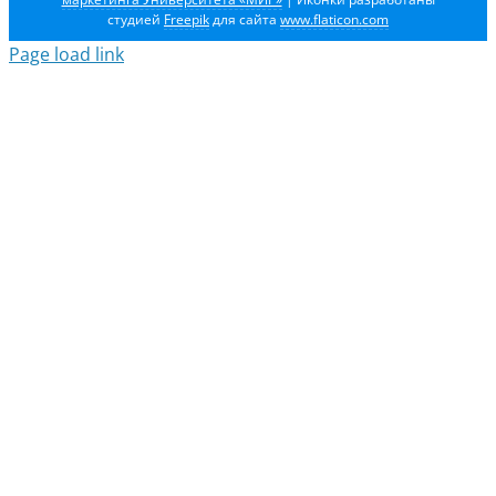
студией
Freepik
для сайта
www.flaticon.com
Page load link