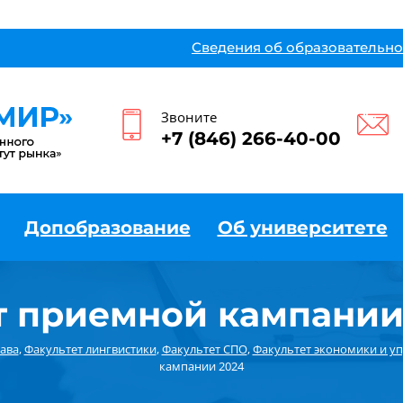
Сведения об образовательно
Звоните
+7 (846) 266-40-00
Допобразование
Об университете
т приемной кампании
ава
,
Факультет лингвистики
,
Факультет СПО
,
Факультет экономики и у
кампании 2024