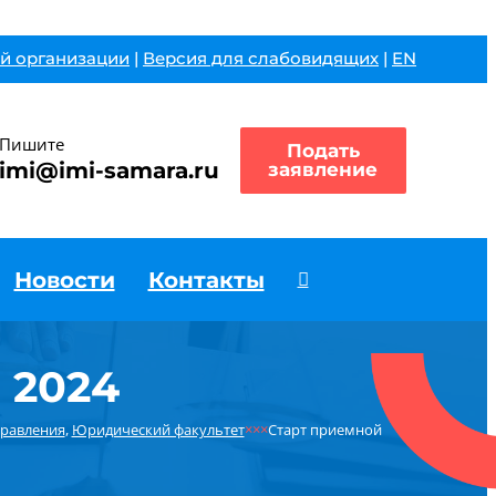
й организации
|
Версия для слабовидящих
|
EN
Пишите
Подать
imi@imi-samara.ru
заявление
Новости
Контакты
 2024
правления
,
Юридический факультет
×××
Старт приемной