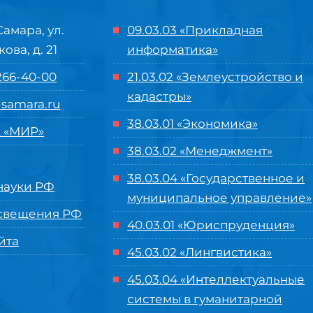
Самара, ул.
09.03.03 «Прикладная
кова, д. 21
информатика»
 266-40-00
21.03.02 «Землеустройство и
кадастры»
samara.ru
38.03.01 «Экономика»
 «МИР»
38.03.02 «Менеджмент»
38.03.04 «Государственное и
ауки РФ
муниципальное управление»
свещения РФ
40.03.01 «Юриспруденция»
йта
45.03.02 «Лингвистика»
45.03.04 «
Интеллектуальные
системы в гуманитарной