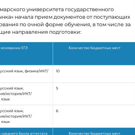
амарского университета государственного
нка» начала прием документов от поступающих
вания по очной форме обучения, в том числе за
щие направления подготовки:
 основании ЕГЭ
Количество бюджетных мест
усский язык, физика/ИКТ/
10
усский язык,
5
ие/история/ИКТ/
 язык
усский язык,
6
ие/история/ИКТ/
 язык
 среднего балла аттестата
Количество бюджетных мест