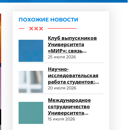
ПОХОЖИЕ НОВОСТИ
Клуб выпускников
Университета
«МИР»: связь
поколений и
25 июля 2026
карьерные
Научно-
возможности
исследовательская
работа студентов:
возможности для
20 июля 2026
развития
Международное
сотрудничество
Университета
«МИР»: новые
15 июля 2026
горизонты