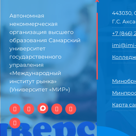
×
443030, 
Автономная
Г.С. Акса
некоммерческая
организация высшего
+7 (846)
образования Самарский
imi@imi-
университет
государственного
Колледж
управления
«Международный
институт рынка»
Минобрн
(Университет «МИР»)
Минпро
Карта са