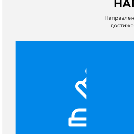
НА
Направлени
достиже