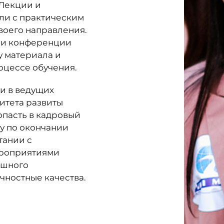
 Лекции и
ли с практическим
воего направления.
и и конференции
у материала и
оцессе обучения.
и в ведущих
итета развиты
опасть в кадровый
у по окончании
тании с
ероприятиями
ешного
чностные качества.