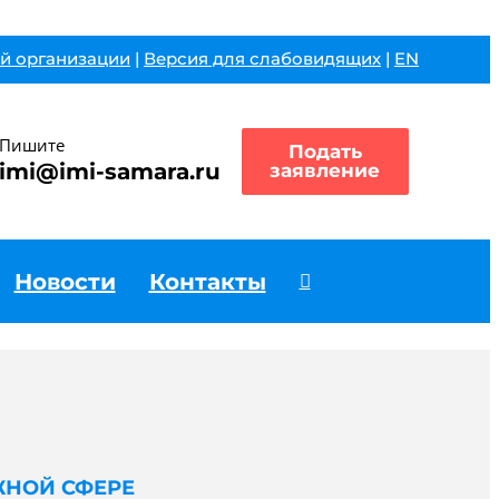
й организации
|
Версия для слабовидящих
|
EN
Пишите
Подать
imi@imi-samara.ru
заявление
Новости
Контакты
ЖНОЙ СФЕРЕ