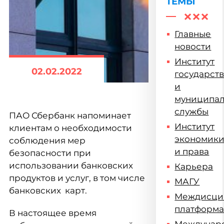
ТЕМЫ
Главные
новости
Институт
02.02.2022
государст
и
муниципа
службы
ПАО Сбербанк напоминает
Институт
клиентам о необходимости
экономик
соблюдения мер
и права
безопасности при
использовании банковских
Карьера
продуктов и услуг, в том числе
МАГУ
банковских карт.
Междисци
платформ
В настоящее время