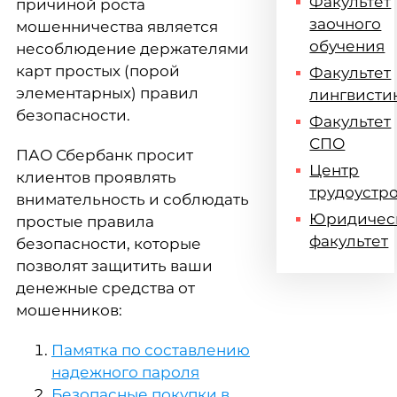
Факультет
причиной роста
заочного
мошенничества является
обучения
несоблюдение держателями
карт простых (порой
Факультет
элементарных) правил
лингвисти
безопасности.
Факультет
СПО
ПАО Сбербанк просит
Центр
клиентов проявлять
трудоустр
внимательность и соблюдать
Юридичес
простые правила
факультет
безопасности, которые
позволят защитить ваши
денежные средства от
мошенников:
Памятка по составлению
надежного пароля
Безопасные покупки в