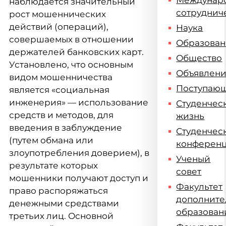
Междунар
наблюдается значительный
сотруднич
рост мошеннических
действий (операций),
Наука
совершаемых в отношении
Образова
держателей банковских карт.
Общество
Установлено, что основным
Объявлен
видом мошенничества
Поступаю
является «социальная
инженерия» — использование
Студенчес
средств и методов, для
жизнь
введения в заблуждение
Студенчес
(путем обмана или
конферен
злоупотребления доверием), в
Ученый
результате которых
совет
мошенники получают доступ и
Факультет
право распоряжаться
дополните
денежными средствами
образован
третьих лиц. Основной