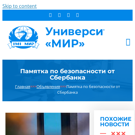
Skip to content
АБИТУРИЕНТУ
Памятка по безопасности от
СТУДЕНТУ
Сбербанка
ДОПОБРАЗОВАНИЕ
Главная
×××
Объявления
×××
Памятка по безопасности от
ОБ УНИВЕРСИТЕТЕ
Сбербанка
НОВОСТИ
КОНТАКТЫ
ПОХОЖИЕ
РЕЗУЛЬТАТ ПОИСКА:
НОВОСТИ