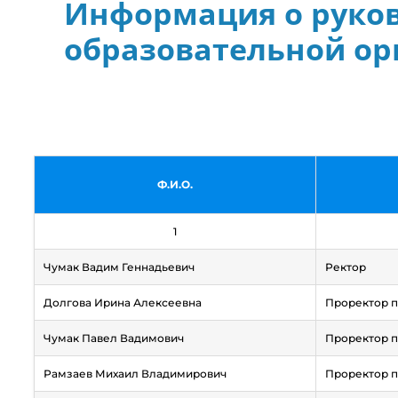
Информация о руков
образовательной ор
Ф.И.О.
1
Чумак Вадим Геннадьевич
Ректор
Долгова Ирина Алексеевна
Проректор п
Чумак Павел Вадимович
Проректор п
Рамзаев Михаил Владимирович
Проректор 