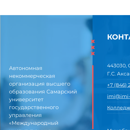
КОНТ
×
×
×
443030, 
Автономная
Г.С. Акса
некоммерческая
организация высшего
+7 (846)
образования Самарский
imi@imi-
университет
государственного
Колледж
управления
«Международный