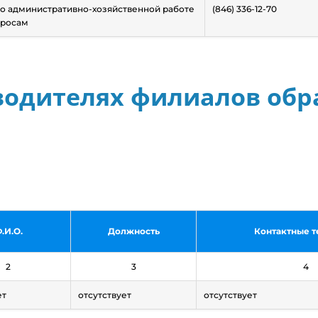
о административно-хозяйственной работе
(846) 336-12-70
просам
водителях филиалов обр
.И.О.
Должность
Контактные 
2
3
4
ет
отсутствует
отсутствует