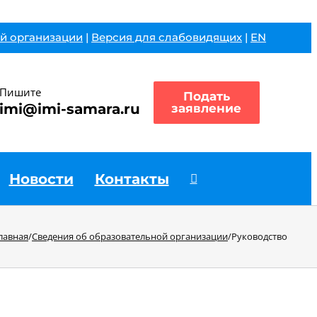
й организации
|
Версия для слабовидящих
|
EN
Пишите
Подать
imi@imi-samara.ru
заявление
Новости
Контакты
лавная
/
Сведения об образовательной организации
/
Руководство