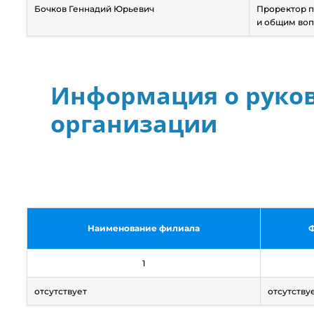
Бочков Геннадий Юрьевич
Проректор п
и общим во
Информация о руко
организации
Наименование филиала
Ф
1
отсутствует
отсутству