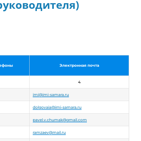
руководителя)
лефоны
Электронная почта
4
imi@imi-samara.ru
dolgovaia@imi-samara.ru
pavel.v.chumak@gmail.com
ramzaev@mail.ru