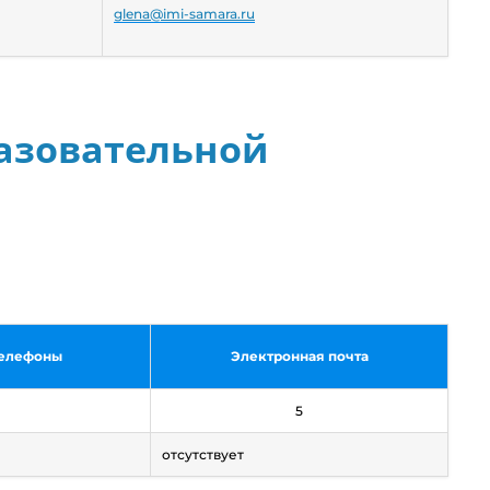
glena@imi-samara.ru
азовательной
телефоны
Электронная почта
5
отсутствует