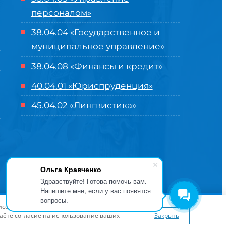
персоналом»
38.04.04 «Государственное и
муниципальное управление»
38.04.08 «Финансы и кредит»
40.04.01 «Юриспруденция»
45.04.02 «Лингвистика»
Ольга Кравченко
Здравствуйте! Готова помочь вам.
Напишите мне, если у вас появятся
вопросы.
оглашение
| Разработка и продвижение в
Центре цифровых
висов и предложений. Вы можете
я сайта
www.flaticon.com
даёте согласие на использование ваших
Закрыть