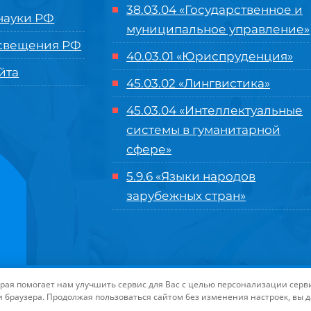
38.03.04 «Государственное и
ауки РФ
муниципальное управление»
свещения РФ
40.03.01 «Юриспруденция»
йта
45.03.02 «Лингвистика»
45.03.04 «
Интеллектуальные
системы в гуманитарной
сфере
»
5.9.6 «Языки народов
зарубежных стран»
нного управления «Международный институт рынка»
|
Пользовательское с
торая помогает нам улучшить сервис для Вас с целью персонализации сер
-маркетинга Университета «МИР»
| Иконки разработаны студией
Freepik
дл
и браузера. Продолжая пользоваться сайтом без изменения настроек, вы 