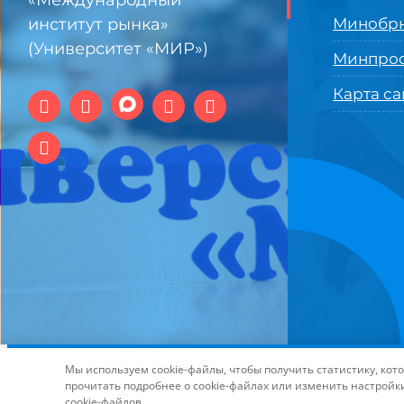
«Международный
институт рынка»
Минобрн
(Университет «МИР»)
Минпро
Карта са
© 1994-2025 АНО ВО Самарский университет государстве
Мы используем cookie-файлы, чтобы получить статистику, ко
технологий и интернет
прочитать подробнее о cookie-файлах или изменить настройк
cookie-файлов.