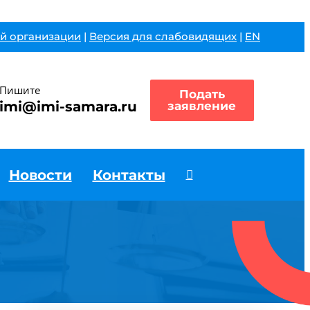
й организации
|
Версия для слабовидящих
|
EN
Пишите
Подать
imi@imi-samara.ru
заявление
Новости
Контакты