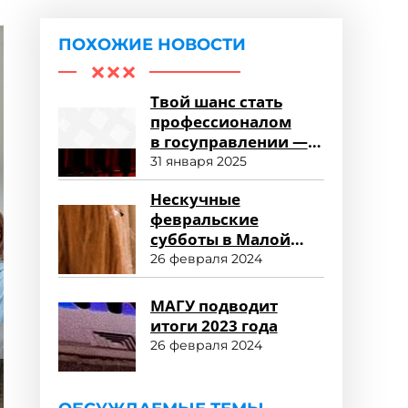
ПОХОЖИЕ НОВОСТИ
Твой шанс стать
профессионалом
в госуправлении —
пройти обучение
31 января 2025
в Малой академии
Нескучные
государственного
февральские
управления!
субботы в Малой
академии
26 февраля 2024
государственного
управления
МАГУ подводит
итоги 2023 года
26 февраля 2024