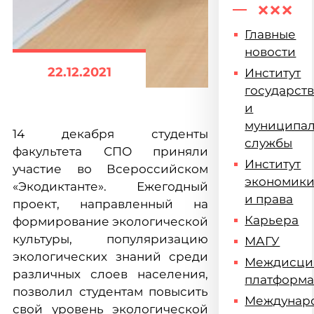
Главные
новости
22.12.2021
Институт
государст
и
муниципа
14 декабря студенты
службы
факультета СПО приняли
Институт
участие во Всероссийском
экономик
«Экодиктанте». Ежегодный
и права
проект, направленный на
Карьера
формирование экологической
культуры, популяризацию
МАГУ
экологических знаний среди
Междисци
различных слоев населения,
платформ
позволил студентам повысить
Междунар
свой уровень экологической