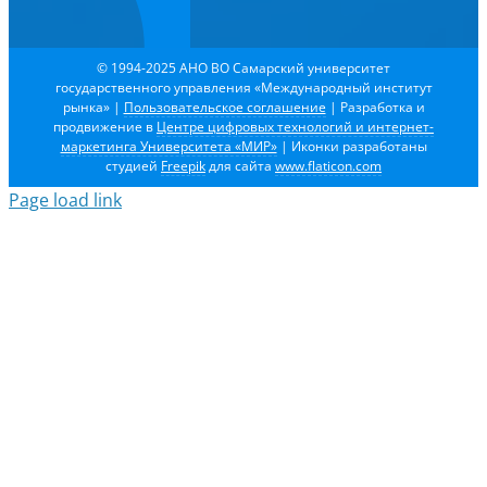
© 1994-2025 АНО ВО Самарский университет
государственного управления «Международный институт
рынка»
|
Пользовательское соглашение
| Разработка и
продвижение в
Центре цифровых технологий и интернет-
маркетинга Университета «МИР»
| Иконки разработаны
студией
Freepik
для сайта
www.flaticon.com
Page load link