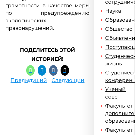
сотруднич
грамотности в качестве меры
Наука
по предупреждению
Образова
экологических
правонарушений.
Общество
Объявлен
Поступаю
ПОДЕЛИТЕСЬ ЭТОЙ
Студенчес
ИСТОРИЕЙ!
жизнь
Студенчес
Предыдущий
Следующий
конферен
Ученый
совет
Факультет
дополните
образован
Факультет