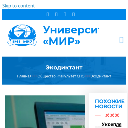
Skip to content
АБИТУРИЕНТУ
Экодиктант
СТУДЕНТУ
Главная
×××
Общество
,
Факультет СПО
×××
Экодиктант
ДОПОБРАЗОВАНИЕ
ОБ УНИВЕРСИТЕТЕ
НОВОСТИ
ПОХОЖИЕ
КОНТАКТЫ
НОВОСТИ
РЕЗУЛЬТАТ ПОИСКА:
Укрепляем