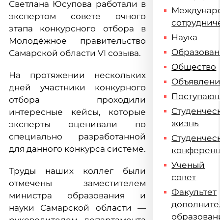
Светлана Юсупова работали в
Междунар
экспертом совете очного
сотруднич
этапа конкурсного отбора в
Наука
Молодёжное правительство
Образова
Самарской области VI созыва.
Общество
На протяжении нескольких
Объявлен
дней участники конкурного
Поступаю
отбора проходили
Студенчес
интересные кейсы, которые
жизнь
эксперты оценивали по
специально разработанной
Студенчес
для данного конкурса системе.
конферен
Ученый
Труды наших коллег были
совет
отмечены заместителем
Факультет
министра образования и
дополните
науки Самарской области —
образован