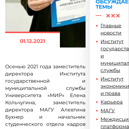
ОБСУЖДА
ТЕМЫ
Главные
новости
01.12.2021
Институт
государст
и
муниципа
Осенью 2021 года заместитель
службы
директора Института
Институт
государственной и
экономик
муниципальной службы
и права
Университета «МИР» Елена
Карьера
Кольчугина, заместитель
директора МАГУ Алевтина
МАГУ
Бухнер и начальник
Междисци
студенческого отдела кадров
платформ