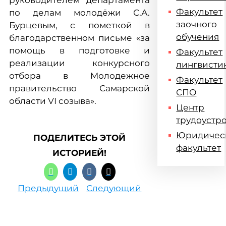
руководителем департамента
Факультет
по делам молодёжи С.А.
заочного
Бурцевым, с пометкой в
обучения
благодарственном письме «за
помощь в подготовке и
Факультет
реализации конкурсного
лингвисти
отбора в Молодежное
Факультет
правительство Самарской
СПО
области VI созыва».
Центр
трудоустр
Юридичес
ПОДЕЛИТЕСЬ ЭТОЙ
факультет
ИСТОРИЕЙ!
Предыдущий
Следующий