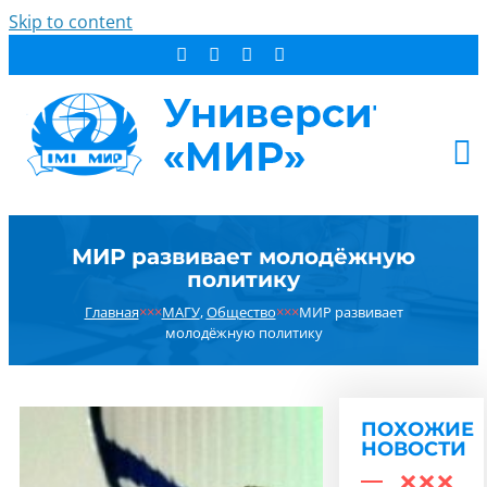
Skip to content
АБИТУРИЕНТУ
МИР развивает молодёжную
СТУДЕНТУ
политику
ДОПОБРАЗОВАНИЕ
Главная
×××
МАГУ
,
Общество
×××
МИР развивает
ОБ УНИВЕРСИТЕТЕ
молодёжную политику
НОВОСТИ
КОНТАКТЫ
ПОХОЖИЕ
РЕЗУЛЬТАТ ПОИСКА:
НОВОСТИ