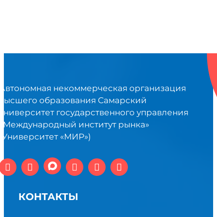
Автономная некоммерческая организация
высшего образования Самарский
университет государственного управления
«Международный институт рынка»
(Университет «МИР»)
КОНТАКТЫ