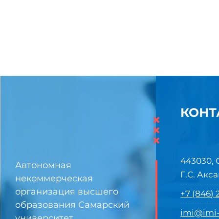
КОНТ
×
×
×
443030, 
Автономная
Г.С. Акса
некоммерческая
организация высшего
+7 (846)
образования Самарский
imi@imi-
университет