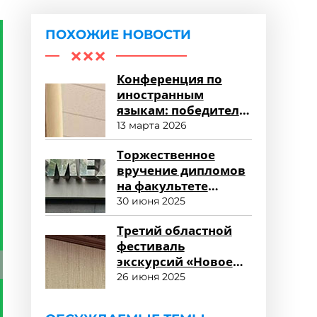
ПОХОЖИЕ НОВОСТИ
Конференция по
иностранным
языкам: победители
и достижения
13 марта 2026
Торжественное
вручение дипломов
на факультете
лингвистики
30 июня 2025
Университета «МИР»
Третий областной
фестиваль
экскурсий «Новое
поколение
26 июня 2025
экскурсоводов»
подвел итоги