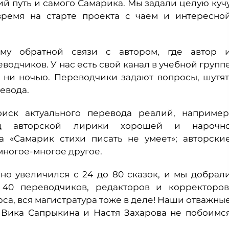
й путь и самого Самарика. Мы задали целую куч
время на старте проекта с чаем и интересно
му обратной связи с автором, где автор 
одчиков. У нас есть свой канал в учебной групп
, ни ночью. Переводчики задают вопросы, шутят
евода.
ск актуального перевода реалий, например
евод авторской лирики хорошей и нарочн
а «Самарик стихи писать не умеет»; авторски
многое-многое другое.
но увеличился с 24 до 80 сказок, и мы добрал
 40 переводчиков, редакторов и корректоров
урса, вся магистратура тоже в деле! Наши отважны
 Вика Сапрыкина и Настя Захарова не побоимс