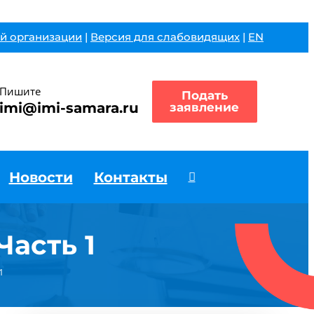
й организации
|
Версия для слабовидящих
|
EN
Пишите
Подать
imi@imi-samara.ru
заявление
Новости
Контакты
Часть 1
1