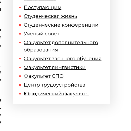
у
Поступающим
й
Студенческая жизнь
Студенческие конференции
и
Ученый совет
е
Факультет дополнительного
,
образования
Факультет заочного обучения
:
Факультет лингвистики
о
Факультет СПО
е
Центр трудоустройства
Юридический факультет
и
.
е
я