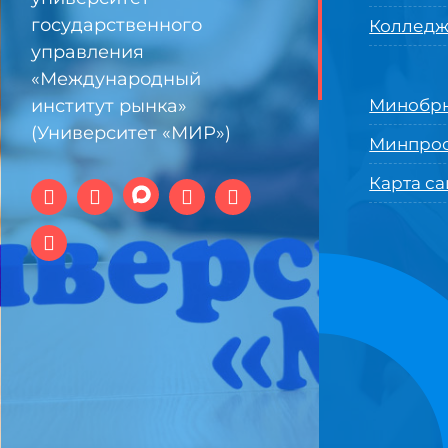
государственного
Колледж
управления
«Международный
институт рынка»
Минобрн
(Университет «МИР»)
Минпро
Карта са