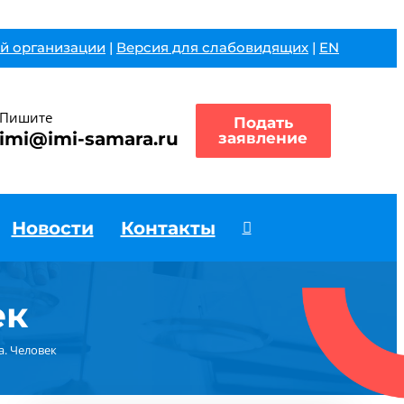
й организации
|
Версия для слабовидящих
|
EN
Пишите
Подать
imi@imi-samara.ru
заявление
Новости
Контакты
ек
а. Человек