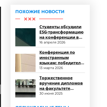
ПОХОЖИЕ НОВОСТИ
Студенты обсудили
ESG-трансформацию
на конференции в
Университете «МИР»
16 апреля 2026
Конференция по
иностранным
языкам: победители
и достижения
13 марта 2026
Торжественное
вручение дипломов
на факультете
лингвистики
30 июня 2025
Университета «МИР»