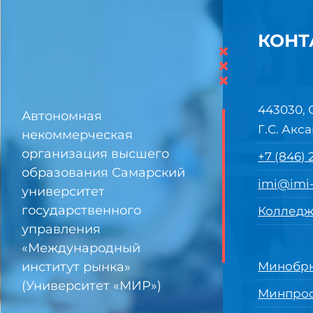
КОНТ
×
×
×
443030, 
Автономная
Г.С. Акса
некоммерческая
организация высшего
+7 (846)
образования Самарский
imi@imi-
университет
государственного
Колледж
управления
«Международный
институт рынка»
Минобрн
(Университет «МИР»)
Минпро