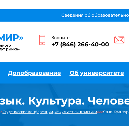
Сведения об образовательно
Звоните
+7 (846) 266-40-00
Допобразование
Об университете
зык. Культура. Челов
××
Студенческие конференции
,
Факультет лингвистики
×××
Язык. Культур