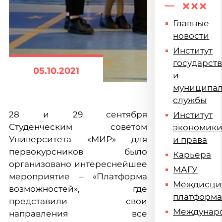
Главные
новости
Институт
государст
05.10.2021
и
муниципа
службы
28 и 29 сентября
Институт
Студенческим советом
экономик
Университета «МИР» для
и права
первокурсников было
Карьера
организовано интереснейшее
МАГУ
мероприятие – «Платформа
Междисци
возможностей», где
платформ
представили свои
Междунар
направления все