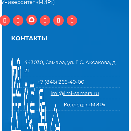
(Университет «МИР»)
КОНТАКТЫ
443030, Самара, ул. Г.С. Аксакова, д.
21
+7 (846) 266-40-00
imi@imi-samara.ru
Колледж «МИР»