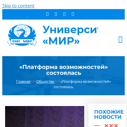
Skip to content
АБИТУРИЕНТУ
«Платформа возможностей»
СТУДЕНТУ
состоялась
ДОПОБРАЗОВАНИЕ
Главная
×××
Общество
×××
«Платформа возможностей»
ОБ УНИВЕРСИТЕТЕ
состоялась
НОВОСТИ
КОНТАКТЫ
ПОХОЖИЕ
РЕЗУЛЬТАТ ПОИСКА:
НОВОСТИ