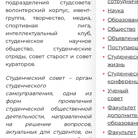
сотруднич
подразделения студсовета:
волонтерский корпус, ивент-
Наука
группа, творчество, медиа,
Образова
спортивная лига,
Общество
интеллектуальный клуб,
Объявлен
студенческое научное
Поступаю
общество, студенческие
отряды, совет старост и совет
Студенчес
кураторов.
жизнь
Студенчес
Студенческий совет – орган
конферен
студенческого
Ученый
самоуправления, одна из
совет
форм проявления
Факультет
студенческой общественной
дополните
деятельности, направленной
образован
на решение вопросов,
актуальных для студентов, он
Факультет