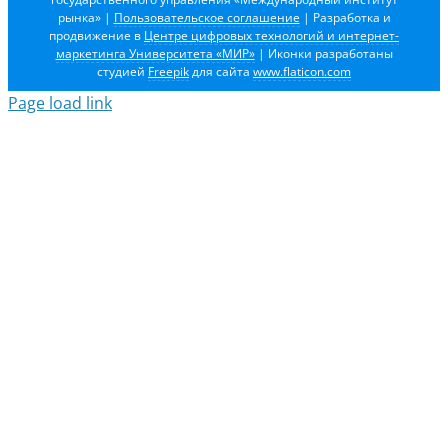
рынка»
|
Пользовательское соглашение
| Разработка и
продвижение в
Центре цифровых технологий и интернет-
маркетинга Университета «МИР»
| Иконки разработаны
студией
Freepik
для сайта
www.flaticon.com
Page load link