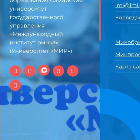
образования Самарский
imi@imi-
университет
государственного
Колледж
управления
«Международный
институт рынка»
Минобрн
(Университет «МИР»)
Минпро
Карта са