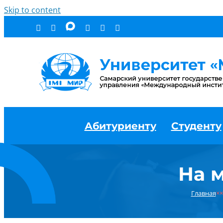
Skip to content
Абитуриенту
Студенту
На 
Главная
××