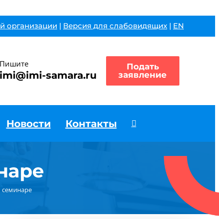
й организации
|
Версия для слабовидящих
|
EN
Пишите
Подать
imi@imi-samara.ru
заявление
Новости
Контакты
наре
 семинаре