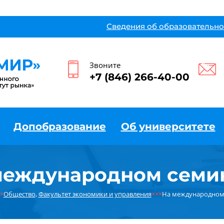
Сведения об образовательно
Звоните
+7 (846) 266-40-00
Допобразование
Об университете
международном семи
×
Общество
,
Факультет экономики и управления
×××
На международном