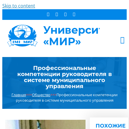
Skip to content
АБИТУРИЕНТУ
Профессиональные
СТУДЕНТУ
компетенции руководителя в
ДОПОБРАЗОВАНИЕ
системе муниципального
управления
ОБ УНИВЕРСИТЕТЕ
Главная
×××
Общество
×××
Профессиональные компетенции
НОВОСТИ
руководителя в системе муниципального управления
КОНТАКТЫ
РЕЗУЛЬТАТ ПОИСКА:
ПОХОЖИЕ