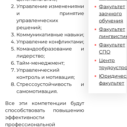
Управление изменениями
Факультет
и принятие
заочного
управленческих
обучения
решений;
Факультет
Коммуникативные навыки;
лингвисти
Управление конфликтами;
Факультет
Командообразование и
СПО
лидерство;
Центр
Тайм-менеджмент;
трудоустр
Управленческий
Юридичес
контроль и мотивация;
факультет
Стрессоустойчивость и
самомотивация.
Все эти компетенции будут
способствовать повышению
эффективности
профессиональной