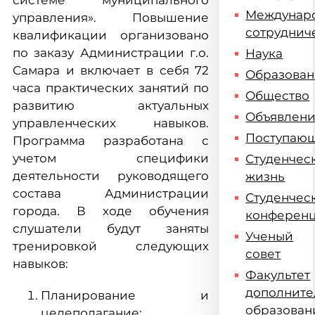
системе муниципального
Междунар
управления». Повышение
сотруднич
квалификации организовано
по заказу Администрации г.о.
Наука
Самара и включает в себя 72
Образова
часа практических занятий по
Общество
развитию актуальных
Объявлен
управленческих навыков.
Поступаю
Программа разработана с
учетом специфики
Студенчес
деятельности руководящего
жизнь
состава Администрации
Студенчес
города. В ходе обучения
конферен
слушатели будут заняты
Ученый
тренировкой следующих
совет
навыков:
Факультет
дополните
Планирование и
образован
целеполагание;