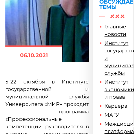
ОБСУЖДА
ТЕМЫ
Главные
новости
Институт
государст
06.10.2021
и
муниципа
службы
5-22 октября в Институте
Институт
государственной и
экономик
муниципальной службы
и права
Университета «МИР» проходит
Карьера
программа
МАГУ
«Профессиональные
Междисци
компетенции руководителя в
платформ