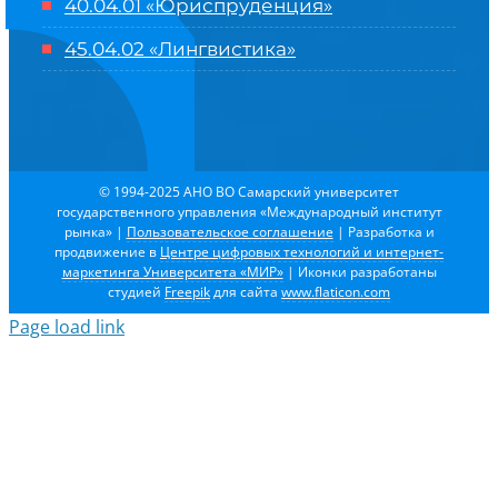
40.04.01 «Юриспруденция»
45.04.02 «Лингвистика»
© 1994-2025 АНО ВО Самарский университет
государственного управления «Международный институт
рынка»
|
Пользовательское соглашение
| Разработка и
продвижение в
Центре цифровых технологий и интернет-
маркетинга Университета «МИР»
| Иконки разработаны
студией
Freepik
для сайта
www.flaticon.com
Page load link