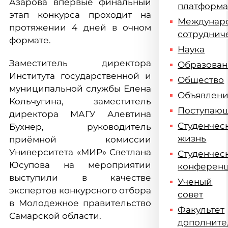
Азарова впервые финальный
платформ
этап конкурса проходит на
Междунар
протяжении 4 дней в очном
сотруднич
формате.
Наука
Заместитель директора
Образова
Института государственной и
Общество
муниципальной службы Елена
Объявлен
Кольчугина, заместитель
Поступаю
директора МАГУ Алевтина
Студенчес
Бухнер, руководитель
жизнь
приёмной комиссии
Университета «МИР» Светлана
Студенчес
Юсупова на мероприятии
конферен
выступили в качестве
Ученый
экспертов конкурсного отбора
совет
в Молодежное правительство
Факультет
Самарской области.
дополните