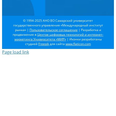
© 1994-2025 АНО ВО Самарский университет
государственного управления «Международный институт
рынка»
|
Пользовательское соглашение
| Разработка и
продвижение в
Центре цифровых технологий и интернет-
маркетинга Университета «МИР»
| Иконки разработаны
студией
Freepik
для сайта
www.flaticon.com
Page load link