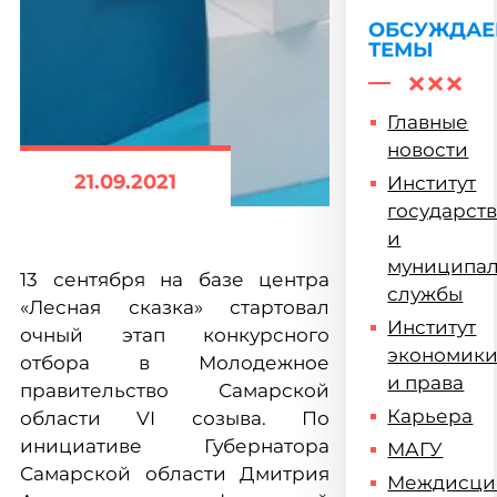
ОБСУЖДА
ТЕМЫ
Главные
новости
21.09.2021
Институт
государст
и
муниципа
13 сентября на базе центра
службы
«Лесная сказка» стартовал
Институт
очный этап конкурсного
экономик
отбора в Молодежное
и права
правительство Самарской
Карьера
области VI созыва. По
инициативе Губернатора
МАГУ
Самарской области Дмитрия
Междисци