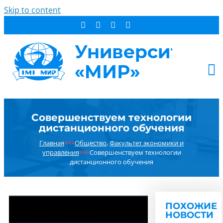
Skip to content
АБИТУРИЕНТУ
Совершенствуем технологии
СТУДЕНТУ
дистанционного обучения
ДОПОБРАЗОВАНИЕ
Главная
×××
Общество
,
Факультет экономики и
ОБ УНИВЕРСИТЕТЕ
управления
×××
Совершенствуем технологии
дистанционного обучения
НОВОСТИ
КОНТАКТЫ
РЕЗУЛЬТАТ ПОИСКА:
ПОХОЖИЕ
НОВОСТИ