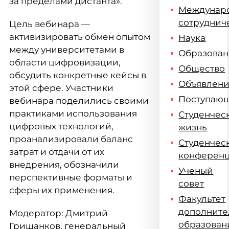
за пределами дистанта».
Междунар
сотруднич
Цель вебинара —
активизировать обмен опытом
Наука
между университетами в
Образова
области цифровизации,
Общество
обсудить конкретные кейсы в
Объявлен
этой сфере. Участники
Поступаю
вебинара поделились своими
практиками использования
Студенчес
цифровых технологий,
жизнь
проанализировали баланс
Студенчес
затрат и отдачи от их
конферен
внедрения, обозначили
Ученый
перспективные форматы и
совет
сферы их применения.
Факультет
дополните
Модератор: Дмитрий
образован
Гришанков, генеральный