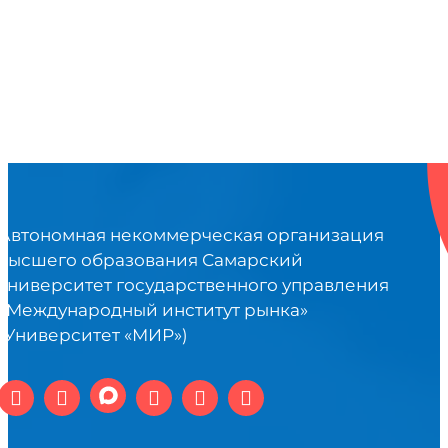
Автономная некоммерческая организация
высшего образования Самарский
университет государственного управления
«Международный институт рынка»
(Университет «МИР»)