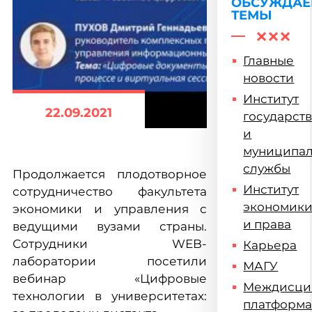
образован
ОБСУЖДА
ТЕМЫ
Главные
новости
Институт
22.09.2021
государст
и
муниципа
службы
Продолжается плодотворное
Институт
сотрудничество факультета
экономик
экономики и управления с
и права
ведущими вузами страны.
Сотрудники WEB-
Карьера
лаборатории посетили
МАГУ
вебинар «Цифровые
Междисци
технологии в университетах:
платформ