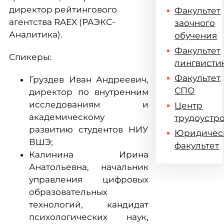
директор рейтингового
Факультет
агентства RAEX (РАЭКС-
заочного
Аналитика).
обучения
Факультет
Спикеры:
лингвисти
Факультет
Груздев Иван Андреевич,
СПО
директор по внутренним
исследованиям и
Центр
академическому
трудоустр
развитию студентов НИУ
Юридичес
ВШЭ;
факультет
Калинина Ирина
Анатольевна, начальник
управления цифровых
образовательных
технологий, кандидат
психологических наук,