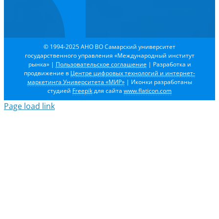
© 1994-2025 АНО ВО Самарский университет
государственного управления «Международный институт
рынка»
|
Пользовательское соглашение
| Разработка и
продвижение в
Центре цифровых технологий и интернет-
маркетинга Университета «МИР»
| Иконки разработаны
студией
Freepik
для сайта
www.flaticon.com
Page load link