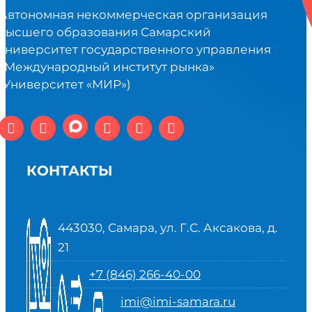
Автономная некоммерческая организация
высшего образования Самарский
университет государственного управления
«Международный институт рынка»
(Университет «МИР»)
КОНТАКТЫ
443030, Самара, ул. Г.С. Аксакова, д.
21
+7 (846) 266-40-00
imi@imi-samara.ru