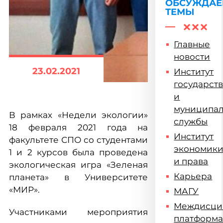
ОБСУЖДА
ТЕМЫ
Главные
новости
23.02.2021
Институт
государст
и
муниципа
В рамках «Недели экологии»
службы
18 февраля 2021 года на
Институт
факультете СПО со студентами
экономик
1 и 2 курсов была проведена
и права
экологическая игра «Зеленая
Карьера
планета» в Университете
«МИР».
МАГУ
Междисци
Участниками мероприятия
платформ