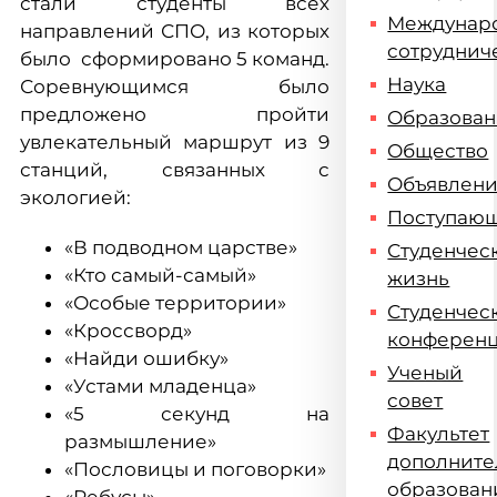
стали студенты всех
Междунар
направлений СПО, из которых
сотруднич
было сформировано 5 команд.
Наука
Соревнующимся было
предложено пройти
Образова
увлекательный маршрут из 9
Общество
станций, связанных с
Объявлен
экологией:
Поступаю
«В подводном царстве»
Студенчес
«Кто самый-самый»
жизнь
«Особые территории»
Студенчес
«Кроссворд»
конферен
«Найди ошибку»
Ученый
«Устами младенца»
совет
«5 секунд на
Факультет
размышление»
дополните
«Пословицы и поговорки»
образован