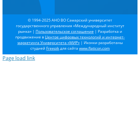
© 1994-2025 АНО ВО Самарский университет
государственного управления «Международный институт
рынка»
|
Пользовательское соглашение
| Разработка и
продвижение в
Центре цифровых технологий и интернет-
маркетинга Университета «МИР»
| Иконки разработаны
студией
Freepik
для сайта
www.flaticon.com
Page load link