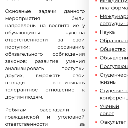
Междисци
платформ
Основные задачи данного
Междунар
мероприятия были
сотруднич
направлены на воспитание у
Наука
обучающихся чувства
ответственности за свои
Образова
поступки; осознание
Общество
обязательного соблюдения
Объявлен
законов; развитие умения
Поступаю
анализировать поступки
Студенчес
других, выражать свои
жизнь
взгляды, воспитывать
толерантное отношение к
Студенчес
другим людям.
конферен
Ученый
Ребятам рассказали о
совет
гражданской и уголовной
Факультет
ответственности за