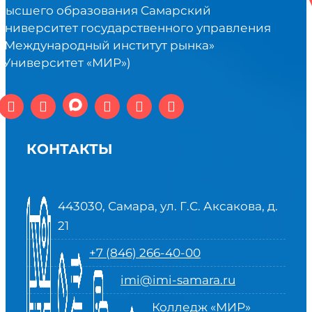
высшего образования Самарский
университет государственного управления
«Международный институт рынка»
(Университет «МИР»)
КОНТАКТЫ
443030, Самара, ул. Г.С. Аксакова, д.
21
+7 (846) 266-40-00
imi@imi-samara.ru
Колледж «МИР»