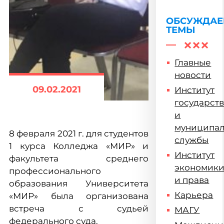
ОБСУЖДА
ТЕМЫ
Главные
новости
09.02.2021
Институт
государст
и
муниципа
8 февраля 2021 г. для студентов
службы
1 курса Колледжа «МИР» и
Институт
факультета среднего
экономик
профессионального
и права
образования Университета
Карьера
«МИР» была организована
встреча с судьей
МАГУ
федерального суда.