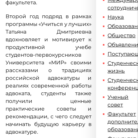
Междунар
факультета.
сотруднич
Второй год подряд в рамках
Наука
программы «Учиться у лучших»
Образова
Татьяна Дмитриевна
Общество
вдохновляет и мотивирует к
Объявлен
продуктивной учебе
Поступаю
студентов-первокурсников
Университета «МИР» своими
Студенчес
рассказами о традициях
жизнь
российской адвокатуры и
Студенчес
реалиях современной работы
конферен
адвоката, студенты также
Ученый
получили ценные
совет
практические советы и
Факультет
рекомендации, с чего следует
дополните
начинать будущую карьеру в
образован
адвокатуре.