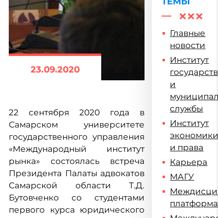
ТЕМЫ
Главные
новости
Институт
23.09.2020
государст
и
муниципа
службы
22 сентября 2020 года в
Институт
Самарском университете
экономик
государственного управления
и права
«Международный институт
рынка» состоялась встреча
Карьера
Президента Палаты адвокатов
МАГУ
Самарской области Т.Д.
Междисци
Бутовченко со студентами
платформ
первого курса юридического