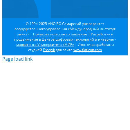
© 1994-2025 АНО ВО Самарский университет
государственного управления «Международный институт
рынка»
|
Пользовательское соглашение
| Разработка и
продвижение в
Центре цифровых технологий и интернет-
маркетинга Университета «МИР»
| Иконки разработаны
студией
Freepik
для сайта
www.flaticon.com
Page load link