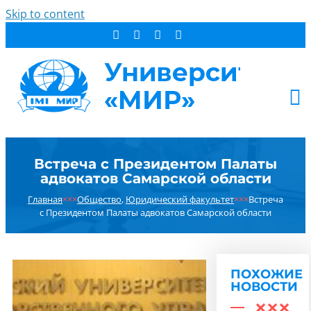
Skip to content
АБИТУРИЕНТУ
Встреча с Президентом Палаты
СТУДЕНТУ
адвокатов Самарской области
ДОПОБРАЗОВАНИЕ
Главная
×××
Общество
,
Юридический факультет
×××
Встреча
ОБ УНИВЕРСИТЕТЕ
с Президентом Палаты адвокатов Самарской области
НОВОСТИ
КОНТАКТЫ
ПОХОЖИЕ
РЕЗУЛЬТАТ ПОИСКА:
НОВОСТИ