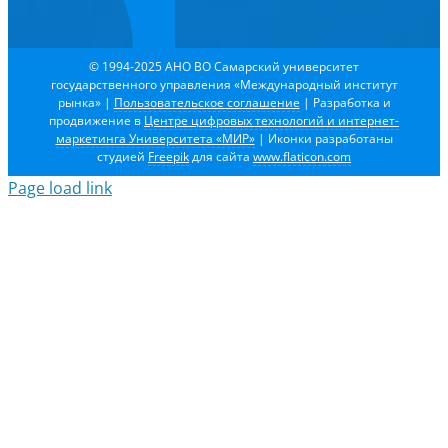
© 1994-2025 АНО ВО Самарский университет
государственного управления «Международный институт
рынка»
|
Пользовательское соглашение
| Разработка и
продвижение в
Центре цифровых технологий и интернет-
маркетинга Университета «МИР»
| Иконки разработаны
студией
Freepik
для сайта
www.flaticon.com
Page load link