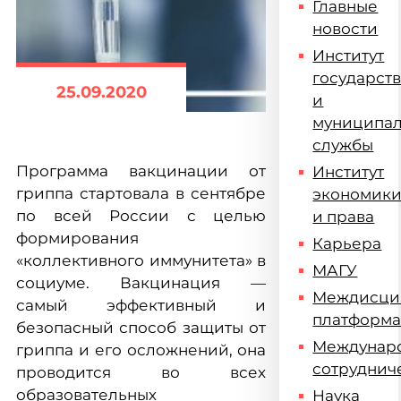
Главные
новости
Институт
государст
25.09.2020
и
муниципа
службы
Программа вакцинации от
Институт
гриппа стартовала в сентябре
экономик
по всей России с целью
и права
формирования
Карьера
«коллективного иммунитета» в
МАГУ
социуме. Вакцинация —
Междисци
самый эффективный и
платформ
безопасный способ защиты от
Междунар
гриппа и его осложнений, она
сотруднич
проводится во всех
образовательных
Наука