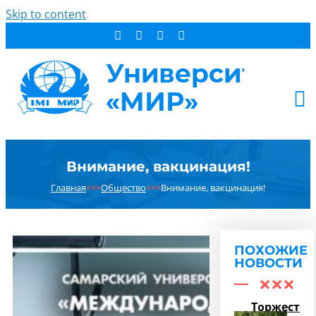
Skip to content
АБИТУРИЕНТУ
Внимание, вакцинация!
СТУДЕНТУ
Главная
×××
Общество
×××
Внимание, вакцинация!
ДОПОБРАЗОВАНИЕ
ОБ УНИВЕРСИТЕТЕ
НОВОСТИ
ПОХОЖИЕ
КОНТАКТЫ
НОВОСТИ
РЕЗУЛЬТАТ ПОИСКА:
Торжестве