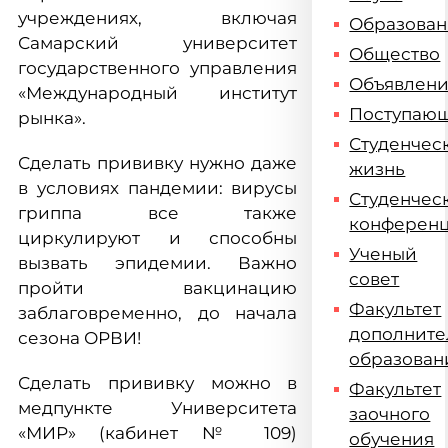
учреждениях, включая
Образова
Самарский университет
Общество
государственного управления
Объявлен
«Международный институт
Поступаю
рынка».
Студенчес
Сделать прививку нужно даже
жизнь
в условиях пандемии: вирусы
Студенчес
гриппа все также
конферен
циркулируют и способны
Ученый
вызвать эпидемии. Важно
совет
пройти вакцинацию
Факультет
заблаговременно, до начала
дополните
сезона ОРВИ!
образован
Сделать прививку можно в
Факультет
медпункте Университета
заочного
«МИР» (кабинет № 109)
обучения