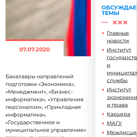
ОБСУЖДА
ТЕМЫ
Главные
новости
07.07.2020
Институт
государст
и
муниципа
Бакалавры направлений
службы
подготовки «Экономика»,
Институт
«Менеджмент», «Бизнес-
экономик
информатика», «Управление
и права
персоналом», «Прикладная
Карьера
информатика»,
«Государственное и
МАГУ
муниципальное управление»
Междисци