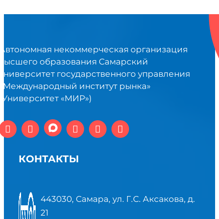
Автономная некоммерческая организация
высшего образования Самарский
университет государственного управления
«Международный институт рынка»
(Университет «МИР»)
КОНТАКТЫ
443030, Самара, ул. Г.С. Аксакова, д.
21