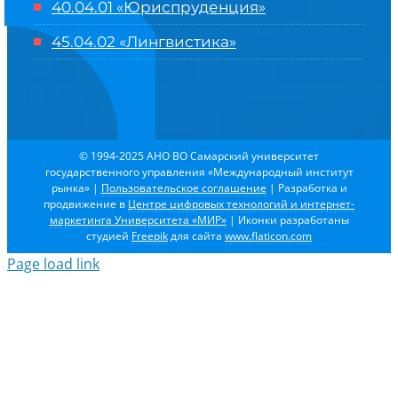
40.04.01 «Юриспруденция»
45.04.02 «Лингвистика»
© 1994-2025 АНО ВО Самарский университет
государственного управления «Международный институт
рынка»
|
Пользовательское соглашение
| Разработка и
продвижение в
Центре цифровых технологий и интернет-
маркетинга Университета «МИР»
| Иконки разработаны
студией
Freepik
для сайта
www.flaticon.com
Page load link