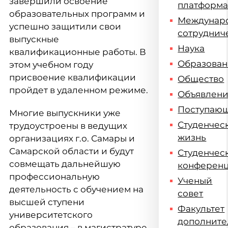
завершили освоение
платформ
образовательных программ и
Междунар
успешно защитили свои
сотруднич
выпускные
Наука
квалификационные работы. В
Образова
этом учебном году
присвоение квалификации
Общество
пройдет в удаленном режиме.
Объявлен
Поступаю
Многие выпускники уже
Студенчес
трудоустроены в ведущих
жизнь
организациях г.о. Самары и
Самарской области и будут
Студенчес
совмещать дальнейшую
конферен
профессиональную
Ученый
деятельность с обучением на
совет
высшей ступени
Факультет
университетского
дополните
образования – в магистратуре.