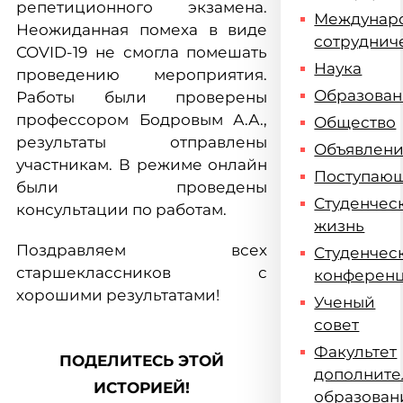
репетиционного экзамена.
Междунар
Неожиданная помеха в виде
сотруднич
COVID-19 не смогла помешать
Наука
проведению мероприятия.
Образова
Работы были проверены
профессором Бодровым А.А.,
Общество
результаты отправлены
Объявлен
участникам. В режиме онлайн
Поступаю
были проведены
Студенчес
консультации по работам.
жизнь
Поздравляем всех
Студенчес
старшеклассников с
конферен
хорошими результатами!
Ученый
совет
Факультет
ПОДЕЛИТЕСЬ ЭТОЙ
дополните
ИСТОРИЕЙ!
образован