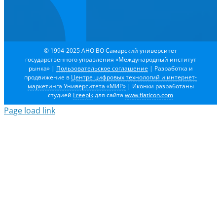
© 1994-2025 АНО ВО Самарский университет
государственного управления «Международный институт
рынка»
|
Пользовательское соглашение
| Разработка и
продвижение в
Центре цифровых технологий и интернет-
маркетинга Университета «МИР»
| Иконки разработаны
студией
Freepik
для сайта
www.flaticon.com
Page load link