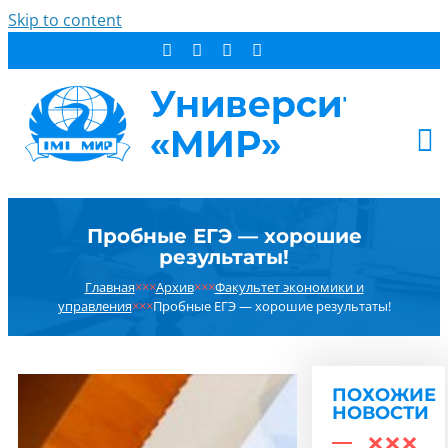
Skip to content
АБИТУРИЕНТУ
Пробные ЕГЭ — хорошие
СТУДЕНТУ
результаты!
ДОПОБРАЗОВАНИЕ
Главная
×××
Архив
×××
Факультет экономики и
ОБ УНИВЕРСИТЕТЕ
управления
×××
Пробные ЕГЭ — хорошие результаты!
НОВОСТИ
КОНТАКТЫ
ПОХОЖИЕ
РЕЗУЛЬТАТ ПОИСКА:
НОВОСТИ