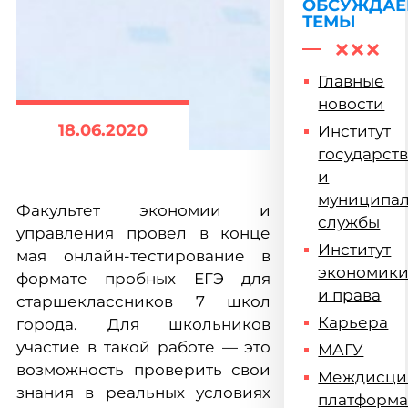
ОБСУЖДА
ТЕМЫ
Главные
новости
18.06.2020
Институт
государст
и
муниципа
Факультет экономии и
службы
управления провел в конце
Институт
мая онлайн-тестирование в
экономик
формате пробных ЕГЭ для
и права
старшеклассников 7 школ
Карьера
города. Для школьников
участие в такой работе — это
МАГУ
возможность проверить свои
Междисци
знания в реальных условиях
платформ