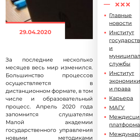
Главные
новости
29.04.2020
Институт
государст
и
муниципа
За последние несколько
службы
месяцев весь мир изменился.
Институт
Большинство процессов
экономик
осуществляется в
и права
дистанционном формате, в том
Карьера
числе и образовательный
процесс. Апрель 2020 года
МАГУ
запомнится слушателям
Междисци
Малой академии
платформ
государственного управления
Междунар
новыми методиками