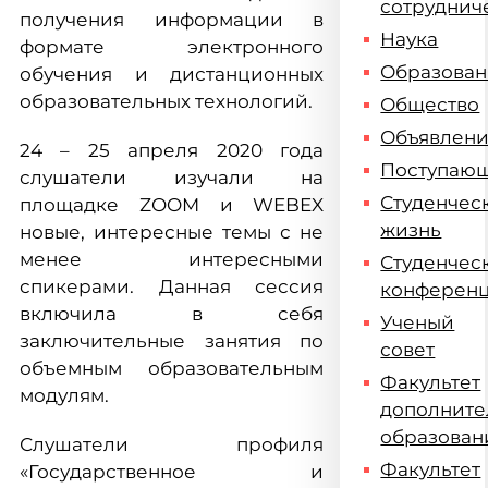
сотруднич
получения информации в
Наука
формате электронного
Образова
обучения и дистанционных
образовательных технологий.
Общество
Объявлен
24 – 25 апреля 2020 года
Поступаю
слушатели изучали на
Студенчес
площадке ZOOM и WEBEX
жизнь
новые, интересные темы с не
менее интересными
Студенчес
спикерами. Данная сессия
конферен
включила в себя
Ученый
заключительные занятия по
совет
объемным образовательным
Факультет
модулям.
дополните
образован
Слушатели профиля
Факультет
«Государственное и