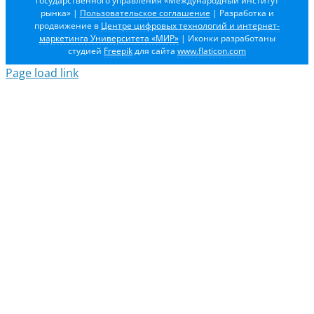
государственного управления «Международный институт
рынка»
|
Пользовательское соглашение
| Разработка и
продвижение в
Центре цифровых технологий и интернет-
маркетинга Университета «МИР»
| Иконки разработаны
студией
Freepik
для сайта
www.flaticon.com
Page load link