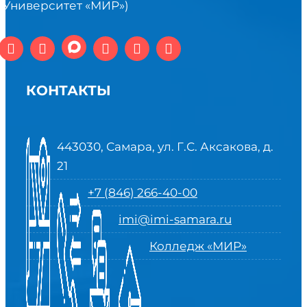
(Университет «МИР»)
КОНТАКТЫ
443030, Самара, ул. Г.С. Аксакова, д.
21
+7 (846) 266-40-00
imi@imi-samara.ru
Колледж «МИР»