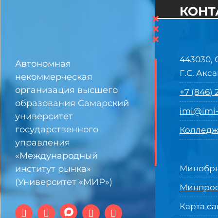
КОНТ
×
×
×
443030, 
Автономная
Г.С. Акса
некоммерческая
организация высшего
+7 (846)
образования Самарский
imi@imi-
университет
государственного
Колледж
управления
«Международный
институт рынка»
Минобрн
(Университет «МИР»)
Минпро
Карта са