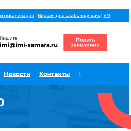
й организации
|
Версия для слабовидящих
|
EN
Пишите
Подать
imi@imi-samara.ru
заявление
Новости
Контакты
0