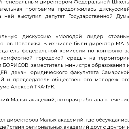
ый генеральным директором Федеральной Школ
тельная программа продолжилась дискуссие
а ней выступил депутат Государственной Дум
ельную дискуссию «Молодой лидер страны»
онов Поволжья. В их числе были директор МАГ
едатель федеральной комиссии по контролю з
комфортной городской среды» на территори
л БОРИСОВ, заместитель министра образования 
ЕВ, декан юридического факультета Самарско
АЙ и председатель общественного молодежног
уме Алексей ТКАЧУК.
ий Малых академий, которая работала в течени
ол директоров Малых академий, где обсуждалис
действия региональных академий друг с другом 