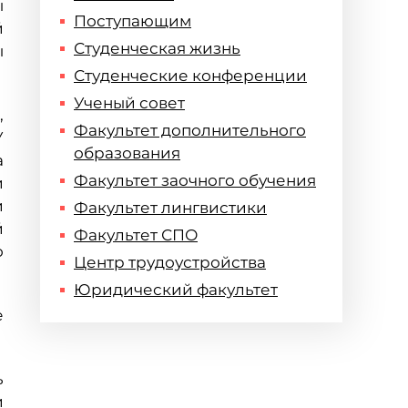
ы
Поступающим
й
Студенческая жизнь
ы
Студенческие конференции
Ученый совет
,
Факультет дополнительного
У
образования
а
Факультет заочного обучения
и
и
Факультет лингвистики
й
Факультет СПО
о
Центр трудоустройства
Юридический факультет
е
ь
и