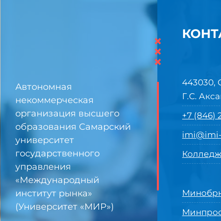
КОНТ
×
×
×
443030, 
Автономная
Г.С. Акса
некоммерческая
организация высшего
+7 (846)
образования Самарский
imi@imi-
университет
государственного
Колледж
управления
«Международный
институт рынка»
Минобрн
(Университет «МИР»)
Минпро