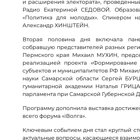
и расширения электората», проведенн
Радио Екатериной СЕДОВОЙ. Образова
«Политика для молодых». Спикером н
Александр ХИНШТЕЙН.
Вторая половина дня включала пан
собравшую представителей разных реги
Пермского края Михаил МУХИН, предс
реализацией проекта «Формирование 
субъектов и муниципалитетов РФ Михаи
науки Самарской области Сергей БУРЦ
гуманитарной академии Наталья ГРИЦ
парламента при Самарской Губернской Д
Программу дополнила выставка достижен
всего форума «iВолга».
Ключевым событием дня стал круглый ст
актуальные вопросы, касающиеся взаимо