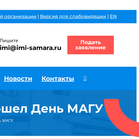
й организации
|
Версия для слабовидящих
|
EN
Пишите
Подать
imi@imi-samara.ru
заявление
Новости
Контакты
ошел День МАГУ
ь МАГУ