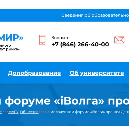
Сведения об образовательно
Звоните
+7 (846) 266-40-00
Допобразование
Об университете
 форуме «iВолга» пр
ая
×××
МАГУ
,
Общество
×××
На молодежном форуме «iВолга» прошел Ден