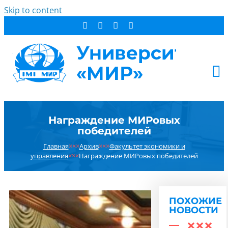
Skip to content
АБИТУРИЕНТУ
Награждение МИРовых
СТУДЕНТУ
победителей
ДОПОБРАЗОВАНИЕ
Главная
×××
Архив
×××
Факультет экономики и
ОБ УНИВЕРСИТЕТЕ
управления
×××
Награждение МИРовых победителей
НОВОСТИ
КОНТАКТЫ
ПОХОЖИЕ
РЕЗУЛЬТАТ ПОИСКА:
НОВОСТИ