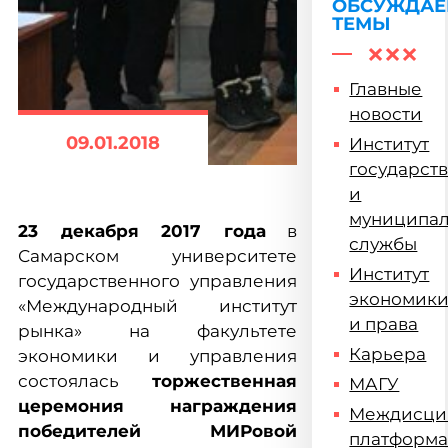
ОБСУЖДА
ТЕМЫ
Главные
новости
09.01.2018
Институт
государст
и
муниципа
23 декабря 2017 года
в
службы
Самарском университете
Институт
государственного управления
экономик
«Международный институт
и права
рынка» на факультете
Карьера
экономики и управления
состоялась
торжественная
МАГУ
церемония награждения
Междисци
победителей МИРовой
платформ