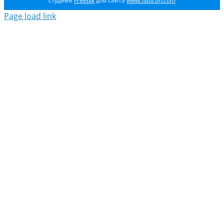
студией
Freepik
для сайта
www.flaticon.com
Page load link