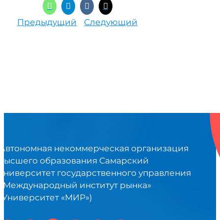
Предыдущий
Следующий
Автономная некоммерческая организация
высшего образования Самарский
университет государственного управления
«Международный институт рынка»
(Университет «МИР»)