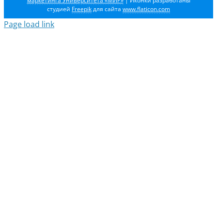
маркетинга Университета «МИР»
| Иконки разработаны
студией
Freepik
для сайта
www.flaticon.com
Page load link