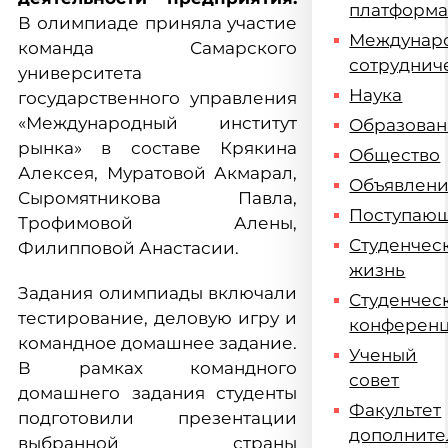
платформ
В олимпиаде приняла участие
Междунар
команда Самарского
сотруднич
университета
Наука
государственного управления
«Международный институт
Образова
рынка» в составе Крякина
Общество
Алексея, Муратовой Акмарал,
Объявлен
Сыромятникова Павла,
Поступаю
Трофимовой Алены,
Студенчес
Филипповой Анастасии.
жизнь
Задания олимпиады включали
Студенчес
тестирование, деловую игру и
конферен
командное домашнее задание.
Ученый
В рамках командного
совет
домашнего задания студенты
Факультет
подготовили презентации
дополните
выбранной страны