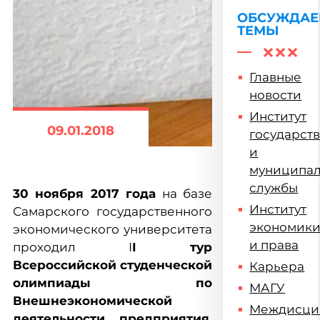
договора
ОБСУЖДА
ТЕМЫ
Главные
новости
Институт
09.01.2018
государст
и
муниципа
службы
30 ноября 2017 года
на базе
Институт
Самарского государственного
экономик
экономического университета
и права
проходил I
I тур
Всероссийской студенческой
Карьера
олимпиады по
МАГУ
Внешнеэкономической
Междисци
деятельности предприятия.