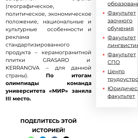
образован
(географическое,
Факультет
политическое, экономическое
заочного
положение, национальные и
обучения
культурные особенности и
реклама
Факультет
стандартизированного
лингвисти
продукта – керамогранитной
Факультет
плитки GRASARO и
СПО
KERRANOVA – для данной
Центр
страны).
По итогам
трудоустр
олимпиады команда
Юридичес
университета «МИР» заняла
факультет
III место.
ПОДЕЛИТЕСЬ ЭТОЙ
ИСТОРИЕЙ!