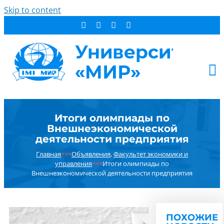
Skip to content
АБИТУРИЕНТУ
Итоги олимпиады по
СТУДЕНТУ
Внешнеэкономической
ДОПОБРАЗОВАНИЕ
деятельности предприятия
ОБ УНИВЕРСИТЕТЕ
Главная
×××
Объявления
,
Факультет экономики и
управления
×××
Итоги олимпиады по
НОВОСТИ
Внешнеэкономической деятельности предприятия
КОНТАКТЫ
РЕЗУЛЬТАТ ПОИСКА:
ПОХОЖИЕ