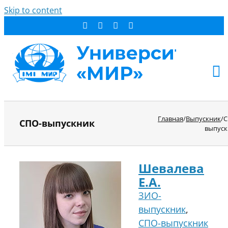
Skip to content
АБИТУРИЕНТУ
Главная
/
Выпускник
/
С
СПО-выпускник
СТУДЕНТУ
выпуск
ДОПОБРАЗОВАНИЕ
ОБ УНИВЕРСИТЕТЕ
Шевалева
НОВОСТИ
Е.А.
КОНТАКТЫ
ЗИО-
выпускник
,
РЕЗУЛЬТАТ ПОИСКА:
СПО-выпускник