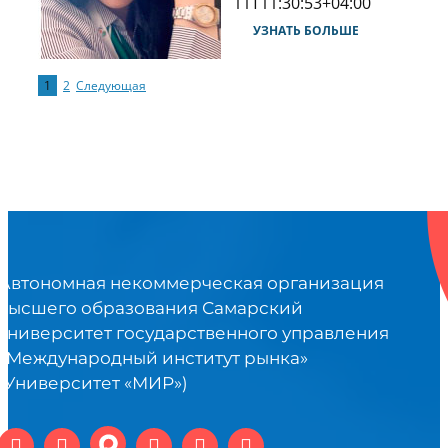
11T11:30:53+04:00
УЗНАТЬ БОЛЬШЕ
1
2
Следующая
Автономная некоммерческая организация
высшего образования Самарский
университет государственного управления
«Международный институт рынка»
(Университет «МИР»)