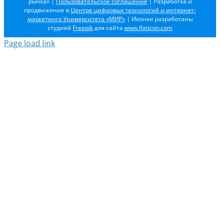
рынка»
|
Пользовательское соглашение
| Разработка и
продвижение в
Центре цифровых технологий и интернет-
маркетинга Университета «МИР»
| Иконки разработаны
студией
Freepik
для сайта
www.flaticon.com
Page load link