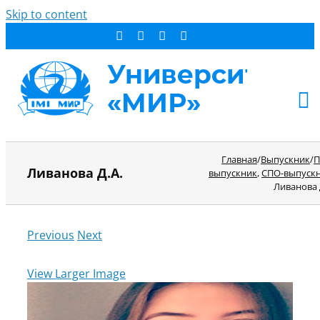
Skip to content
АБИТУРИЕНТУ
Главная
/
Выпускник
/
П
Ливанова Д.А.
выпускник
,
СПО-выпуск
СТУДЕНТУ
Ливанова 
ДОПОБРАЗОВАНИЕ
ОБ УНИВЕРСИТЕТЕ
Previous
Next
НОВОСТИ
КОНТАКТЫ
View Larger Image
РЕЗУЛЬТАТ ПОИСКА: