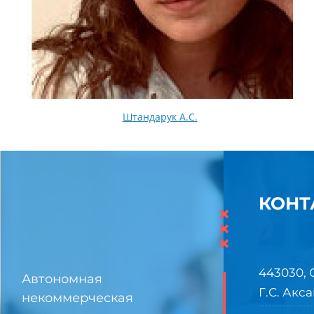
Штандарук А.С.
КОНТ
×
×
×
443030, 
Автономная
Г.С. Акса
некоммерческая