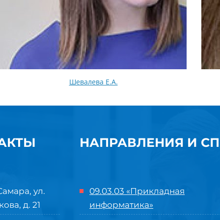
Шевалева Е.А.
АКТЫ
НАПРАВЛЕНИЯ И С
Самара, ул.
09.03.03 «Прикладная
кова, д. 21
информатика»