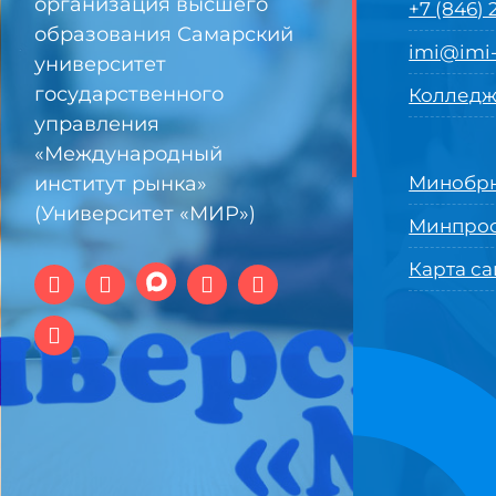
организация высшего
+7 (846)
образования Самарский
imi@imi-
университет
государственного
Колледж
управления
«Международный
институт рынка»
Минобрн
(Университет «МИР»)
Минпро
Карта са