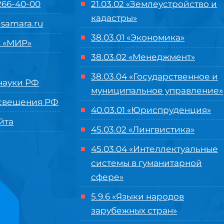
 266-40-00
21.03.02 «Землеустройство и
кадастры»
samara.ru
38.03.01 «Экономика»
 «МИР»
38.03.02 «Менеджмент»
38.03.04 «Государственное и
ауки РФ
муниципальное управление»
свещения РФ
40.03.01 «Юриспруденция»
йта
45.03.02 «Лингвистика»
45.03.04 «
Интеллектуальные
системы в гуманитарной
сфере
»
5.9.6 «Языки народов
зарубежных стран»