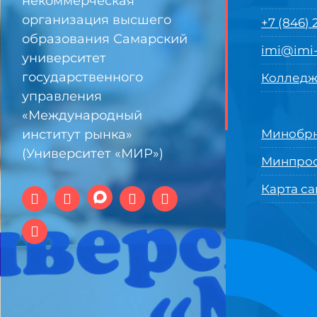
некоммерческая
организация высшего
+7 (846)
образования Самарский
imi@imi-
университет
государственного
Колледж
управления
«Международный
институт рынка»
Минобрн
(Университет «МИР»)
Минпро
Карта са