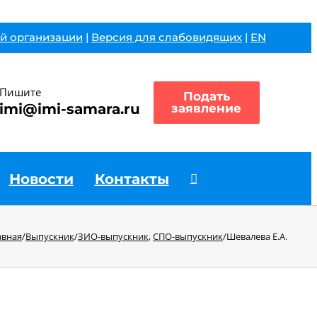
й организации
|
Версия для слабовидящих
|
EN
Пишите
Подать
imi@imi-samara.ru
заявление
Новости
Контакты
авная
/
Выпускник
/
ЗИО-выпускник
,
СПО-выпускник
/
Шевалева Е.А.