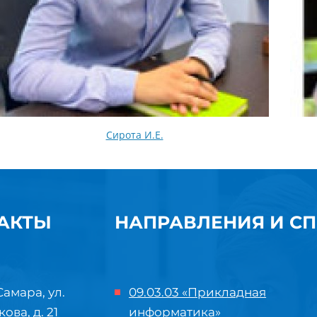
Сирота И.Е.
АКТЫ
НАПРАВЛЕНИЯ И С
Самара, ул.
09.03.03 «Прикладная
кова, д. 21
информатика»