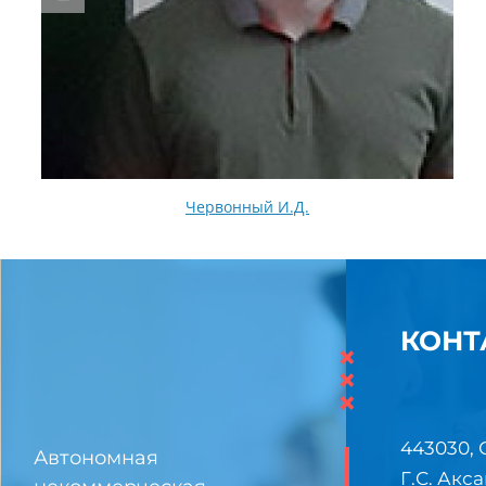
Червонный И.Д.
КОНТ
×
×
×
443030, 
Автономная
Г.С. Акса