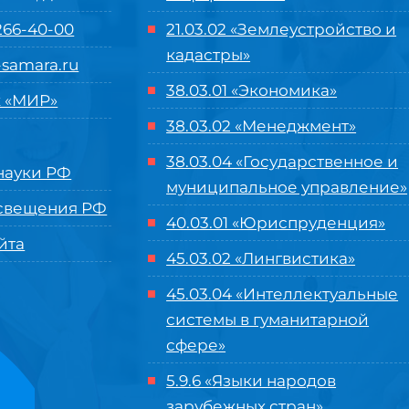
 266-40-00
21.03.02 «Землеустройство и
кадастры»
samara.ru
38.03.01 «Экономика»
 «МИР»
38.03.02 «Менеджмент»
38.03.04 «Государственное и
ауки РФ
муниципальное управление»
свещения РФ
40.03.01 «Юриспруденция»
йта
45.03.02 «Лингвистика»
45.03.04 «
Интеллектуальные
системы в гуманитарной
сфере
»
5.9.6 «Языки народов
зарубежных стран»