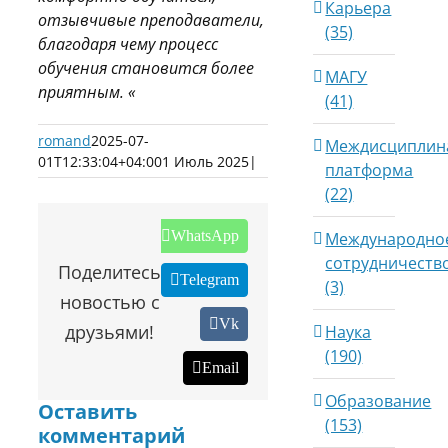
Карьера
отзывчивые преподаватели,
(35)
благодаря чему процесс
обучения становится более
МАГУ
приятным. «
(41)
romand
2025-07-
Междисциплин
01T12:33:04+04:00
1 Июль 2025
|
платформа
(22)
WhatsApp
Международно
сотрудничеств
Поделитесь
Telegram
(3)
новостью с
Vk
друзьями!
Наука
(190)
Email
Образование
Оставить
(153)
комментарий