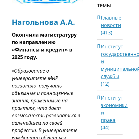
темы
Главные
Нагольнова А.А.
новости
(413)
Окончила магистратуру
по направлению
Институт
«Финансы и кредит» в
государственн
2025 году.
и
муниципально
«
Образование в
службы
университете МИР
(12)
позвол
ило получить
объемные и полноценные
Институт
знания, применимые на
экономики
практике, что дает
и
возможность развиваться в
права
дальнейшем по своей
(44)
профессии. В университете
комфортно обучаться,