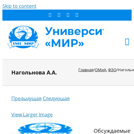
Skip to content
АБИТУРИЕНТУ
Главная
/
ОМиА
,
ФЗО
/
Нагольн
Нагольнова А.А.
СТУДЕНТУ
ДОПОБРАЗОВАНИЕ
ОБ УНИВЕРСИТЕТЕ
Предыдущая
Следующая
НОВОСТИ
КОНТАКТЫ
View Larger Image
РЕЗУЛЬТАТ ПОИСКА:
Обсуждаемые