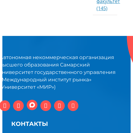
факультет
(145)
Автономная некоммерческая организация
высшего образования Самарский
университет государственного управления
«Международный институт рынка»
(Университет «МИР»)
КОНТАКТЫ