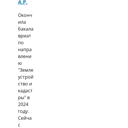
А.Р.
Оконч
ила
бакала
вриат
по
напра
влени
ю
"Земле
устрой
ство и
кадаст
ры" в
2024
году.
Сейча
с