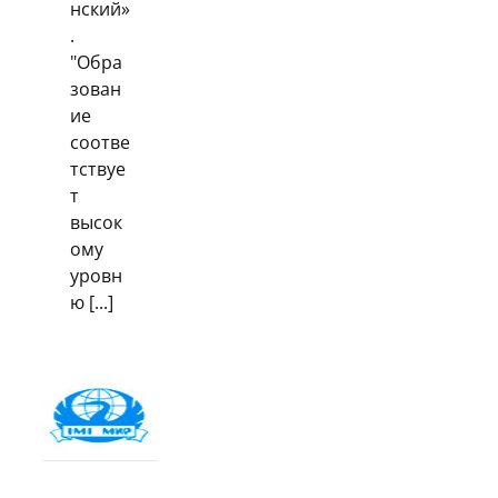
нский»
.
"Обра
зован
ие
соотве
тствуе
т
высок
ому
уровн
ю [...]