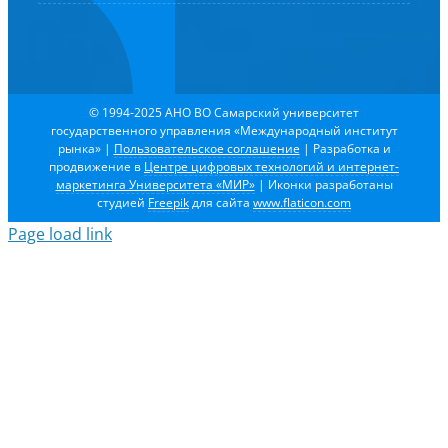
© 1994-2025 АНО ВО Самарский университет
государственного управления «Международный институт
рынка»
|
Пользовательское соглашение
| Разработка и
продвижение в
Центре цифровых технологий и интернет-
маркетинга Университета «МИР»
| Иконки разработаны
студией
Freepik
для сайта
www.flaticon.com
Page load link