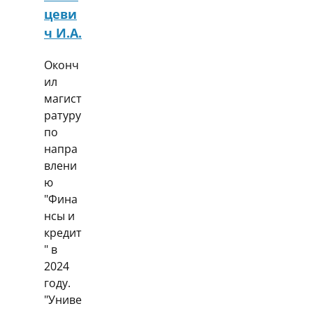
цеви
ч И.А.
Оконч
ил
магист
ратуру
по
напра
влени
ю
"Фина
нсы и
кредит
" в
2024
году.
"Униве