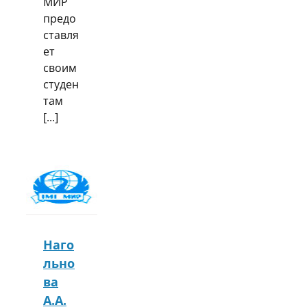
МИР
предо
ставля
ет
своим
студен
там
[...]
Наго
льно
ва
А.А.