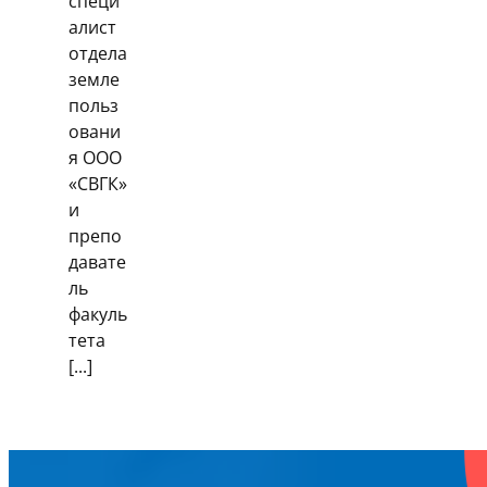
специ
алист
отдела
земле
польз
овани
я ООО
«СВГК»
и
препо
давате
ль
факуль
тета
[...]