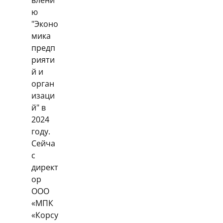
влени
ю
"Эконо
мика
предп
рияти
й и
орган
изаци
й" в
2024
году.
Сейча
с
директ
ор
ООО
«МПК
«Корсу