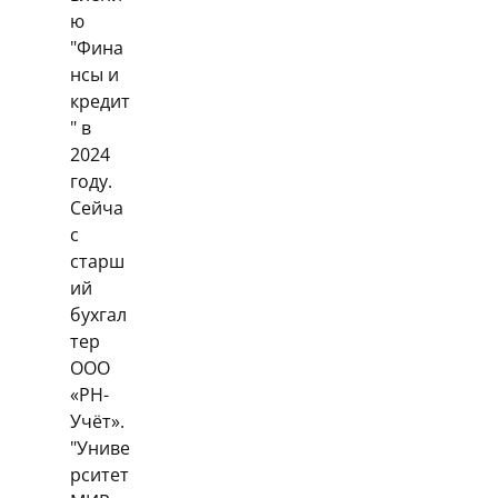
ю
"Фина
нсы и
кредит
" в
2024
году.
Сейча
с
старш
ий
бухгал
тер
ООО
«РН-
Учёт».
"Униве
рситет