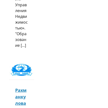
Управ
ления
Недви
жимос
тью».
"Обра
зован
ие [...]
Рахм
анку
лова