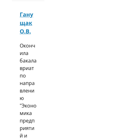
Гану
щак
О.В.
Оконч
ила
бакала
вриат
по
напра
влени
ю
"Эконо
мика
предп
рияти
й и