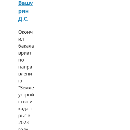
Вашу
рин
Д.С.
Оконч
ил
бакала
вриат
по
напра
влени
ю
"Земле
устрой
ство и
кадаст
ры" в
2023
году.