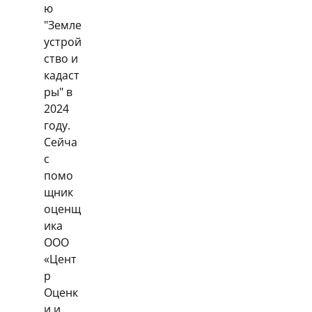
ю
"Земле
устрой
ство и
кадаст
ры" в
2024
году.
Сейча
с
помо
щник
оценщ
ика
ООО
«Цент
р
Оценк
и и