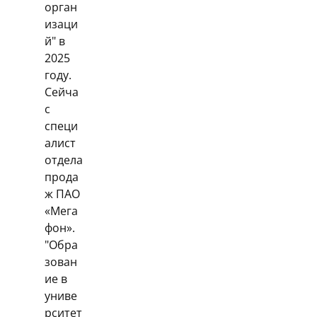
орган
изаци
й" в
2025
году.
Сейча
с
специ
алист
отдела
прода
ж ПАО
«Мега
фон».
"Обра
зован
ие в
униве
рситет