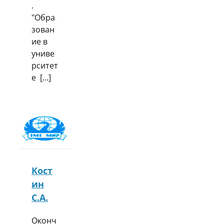
.
"Обра
зован
ие в
униве
рситет
е [...]
Кост
ин
С.А.
Оконч