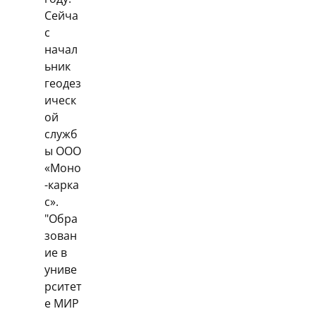
Сейча
с
начал
ьник
геодез
ическ
ой
служб
ы ООО
«Моно
-карка
с».
"Обра
зован
ие в
униве
рситет
е МИР