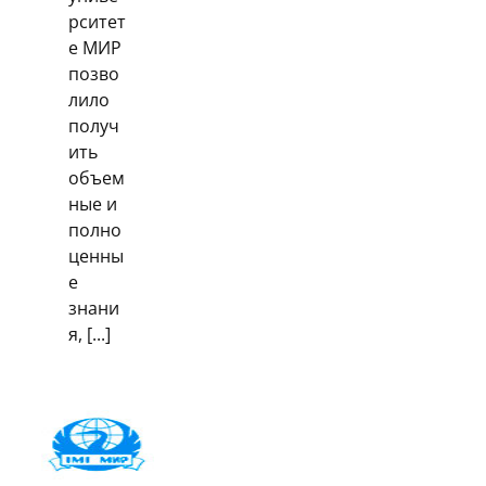
рситет
е МИР
позво
лило
получ
ить
объем
ные и
полно
ценны
е
знани
я, [...]