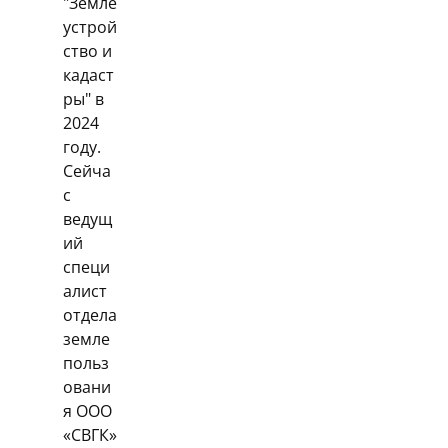
"Земле
устрой
ство и
кадаст
ры" в
2024
году.
Сейча
с
ведущ
ий
специ
алист
отдела
земле
польз
овани
я ООО
«СВГК»