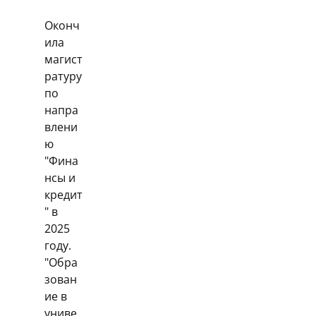
Оконч
ила
магист
ратуру
по
напра
влени
ю
"Фина
нсы и
кредит
" в
2025
году.
"Обра
зован
ие в
униве