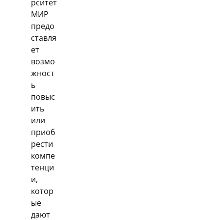
рситет
МИР
предо
ставля
ет
возмо
жност
ь
повыс
ить
или
приоб
рести
компе
тенци
и,
котор
ые
дают