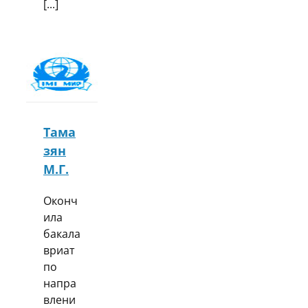
[...]
Тама
зян
М.Г.
Оконч
ила
бакала
вриат
по
напра
влени