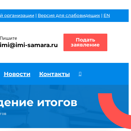
й организации
|
Версия для слабовидящих
|
EN
Пишите
Подать
imi@imi-samara.ru
заявление
Новости
Контакты
дение итогов
огов