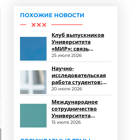
ПОХОЖИЕ НОВОСТИ
Клуб выпускников
Университета
«МИР»: связь
поколений и
25 июля 2026
карьерные
Научно-
возможности
исследовательская
работа студентов:
возможности для
20 июля 2026
развития
Международное
сотрудничество
Университета
«МИР»: новые
15 июля 2026
горизонты