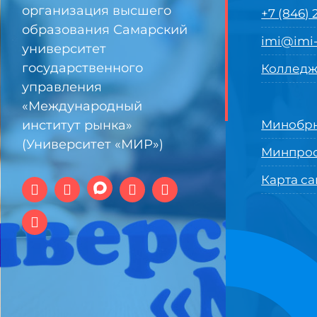
организация высшего
+7 (846)
образования Самарский
imi@imi-
университет
государственного
Колледж
управления
«Международный
институт рынка»
Минобрн
(Университет «МИР»)
Минпро
Карта са