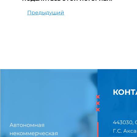
Предыдущий
КОНТ
×
×
×
443030, 
Автономная
Г.С. Акса
некоммерческая