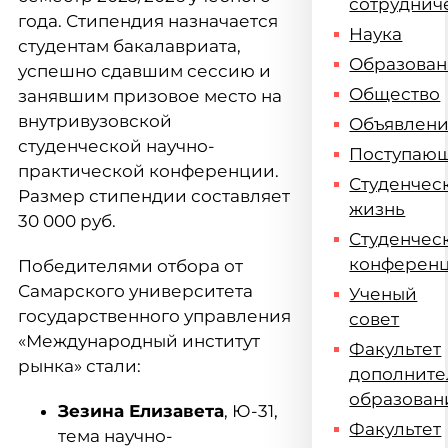
сотруднич
года. Стипендия назначается
Наука
студентам бакалавриата,
Образова
успешно сдавшим сессию и
Общество
занявшим призовое место на
внутривузовской
Объявлен
студенческой научно-
Поступаю
практической конференции.
Студенчес
Размер стипендии составляет
жизнь
30 000 руб.
Студенчес
конферен
Победителями отбора от
Самарского университета
Ученый
государственного управления
совет
«Международный институт
Факультет
рынка» стали:
дополните
образован
Зезина Елизавета
, Ю-31,
Факультет
тема научно-