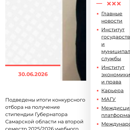
Главные
новости
Институт
государст
и
муниципа
службы
Институт
30.06.2026
экономик
и права
Карьера
МАГУ
Подведены итоги конкурсного
отбора на получение
Междисци
стипендии Губернатора
платформ
Самарской области на второй
Междунар
семестр 2025/2026 учебного