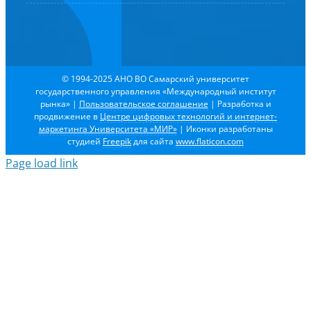
© 1994-2025 АНО ВО Самарский университет
государственного управления «Международный институт
рынка»
|
Пользовательское соглашение
| Разработка и
продвижение в
Центре цифровых технологий и интернет-
маркетинга Университета «МИР»
| Иконки разработаны
студией
Freepik
для сайта
www.flaticon.com
Page load link