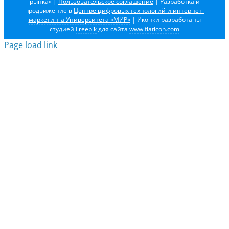
рынка»
|
Пользовательское соглашение
| Разработка и
продвижение в
Центре цифровых технологий и интернет-
маркетинга Университета «МИР»
| Иконки разработаны
студией
Freepik
для сайта
www.flaticon.com
Page load link