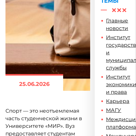
ТЕМЫ
новым
победам
Главные
новости
Институт
государст
и
муниципа
службы
Институт
25.06.2026
экономик
и права
Карьера
МАГУ
Спорт — это неотъемлемая
часть студенческой жизни в
Междисци
Университете «МИР». Вуз
платформ
предоставляет студентам