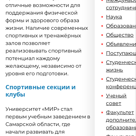
Междунар
отличные возможности для
сотруднич
поддержания физической
Наука
формы и здорового образа
Образова
жизни. Наличие современных
Общество
спортивных и тренажёрных
залов позволяет
Объявлен
реализовывать спортивный
Поступаю
потенциал каждому
Студенчес
желающему, независимо от
жизнь
уровня его подготовки.
Студенчес
Спортивные секции и
конферен
клубы
Ученый
совет
Университет «МИР» стал
Факультет
первым учебным заведением в
дополните
Самарской области, где
образован
начали развивать для