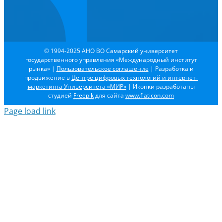
© 1994-2025 АНО ВО Самарский университет
государственного управления «Международный институт
рынка»
|
Пользовательское соглашение
| Разработка и
продвижение в
Центре цифровых технологий и интернет-
маркетинга Университета «МИР»
| Иконки разработаны
студией
Freepik
для сайта
www.flaticon.com
Page load link