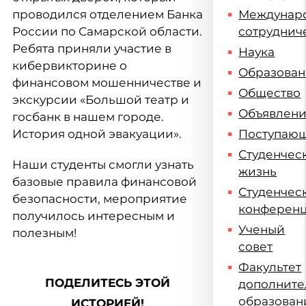
проводился отделением Банка
Междунар
России по Самарской области.
сотруднич
Ребята приняли участие в
Наука
кибервикторине о
Образова
финансовом мошенничестве и
Общество
экскурсии «Большой театр и
Объявлен
госбанк в нашем городе.
История одной эвакуации».
Поступаю
Студенчес
Наши студенты смогли узнать
жизнь
базовые правила финансовой
Студенчес
безопасности, мероприятие
конферен
получилось интересным и
Ученый
полезным!
совет
Факультет
ПОДЕЛИТЕСЬ ЭТОЙ
дополните
образован
ИСТОРИЕЙ!