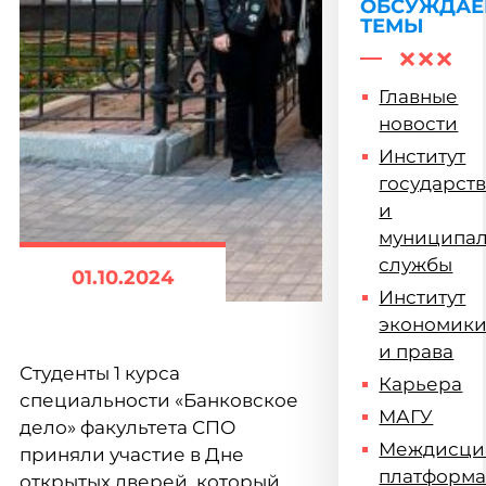
ОБСУЖДА
ТЕМЫ
Главные
новости
Институт
государст
и
муниципа
службы
01.10.2024
Институт
экономик
и права
Студенты 1 курса
Карьера
специальности «Банковское
МАГУ
дело» факультета СПО
Междисци
приняли участие в Дне
платформ
открытых дверей, который