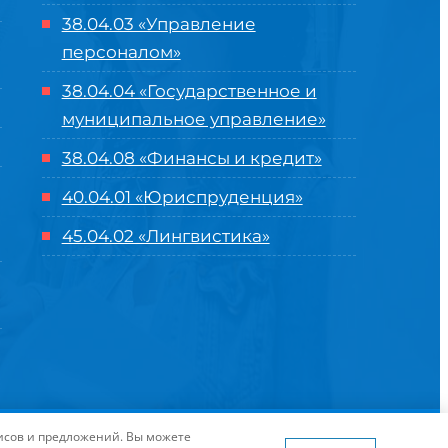
38.04.03 «Управление
персоналом»
38.04.04 «Государственное и
муниципальное управление»
38.04.08 «Финансы и кредит»
40.04.01 «Юриспруденция»
45.04.02 «Лингвистика»
оглашение
| Разработка и продвижение в
Центре цифровых
висов и предложений. Вы можете
я сайта
www.flaticon.com