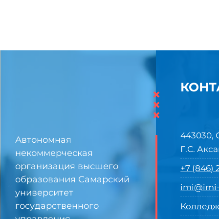
КОНТ
×
×
×
443030, 
Автономная
Г.С. Акса
некоммерческая
организация высшего
+7 (846)
образования Самарский
imi@imi-
университет
государственного
Колледж