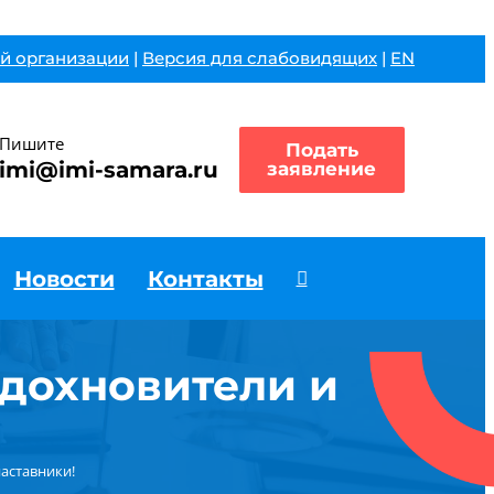
й организации
|
Версия для слабовидящих
|
EN
Пишите
Подать
imi@imi-samara.ru
заявление
Новости
Контакты
вдохновители и
аставники!