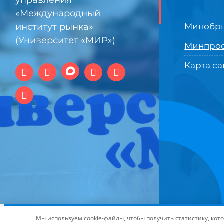
управления
«Международный
институт рынка»
Минобрн
(Университет «МИР»)
Минпро
Карта са
© 1994-2025 АНО ВО Самарский университет государстве
Мы используем cookie-файлы, чтобы получить статистику, ко
технологий и интернет