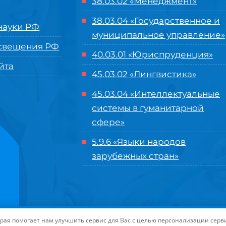
38.03.02 «Менеджмент»
38.03.04 «Государственное и
ауки РФ
муниципальное управление»
свещения РФ
40.03.01 «Юриспруденция»
йта
45.03.02 «Лингвистика»
45.03.04 «
Интеллектуальные
системы в гуманитарной
сфере
»
5.9.6 «Языки народов
зарубежных стран»
нного управления «Международный институт рынка»
|
Пользовательское с
торая помогает нам улучшить сервис для Вас с целью персонализации сер
-маркетинга Университета «МИР»
| Иконки разработаны студией
Freepik
дл