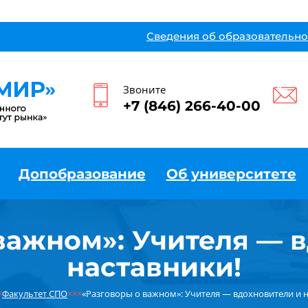
Сведения об образовательно
Звоните
+7 (846) 266-40-00
Допобразование
Об университете
важном»: Учителя — 
наставники!
×
Факультет СПО
×××
«Разговоры о важном»: Учителя — вдохновители и н