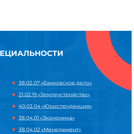
ПЕЦИАЛЬНОСТИ
38.02.07 «Банковское дело»
21.02.19 «Землеустройство»
40.02.04 «Юриспруденция»
38.04.01 «Экономика»
38.04.02 «Менеджмент»