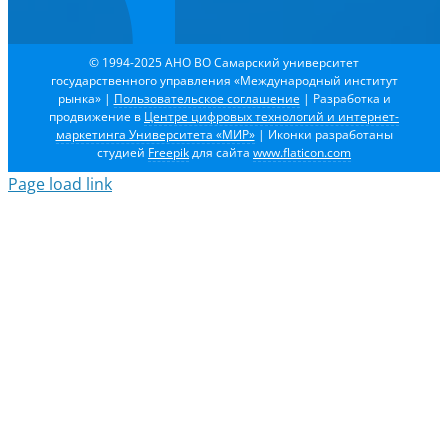
© 1994-2025 АНО ВО Самарский университет
государственного управления «Международный институт
рынка»
|
Пользовательское соглашение
| Разработка и
продвижение в
Центре цифровых технологий и интернет-
маркетинга Университета «МИР»
| Иконки разработаны
студией
Freepik
для сайта
www.flaticon.com
Page load link