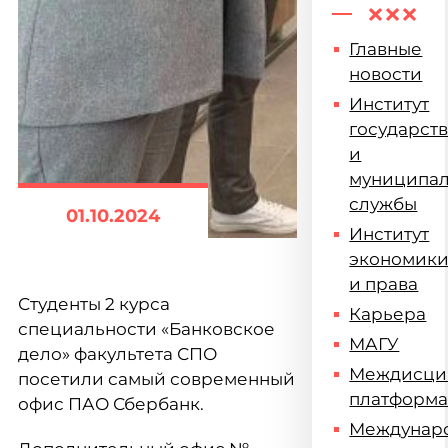
Главные
новости
Институт
государст
и
муниципа
службы
01.10.2024
Институт
экономик
и права
Студенты 2 курса
Карьера
специальности «Банковское
МАГУ
дело» факультета СПО
Междисци
посетили самый современный
платформ
офис ПАО Сбербанк.
Междунар