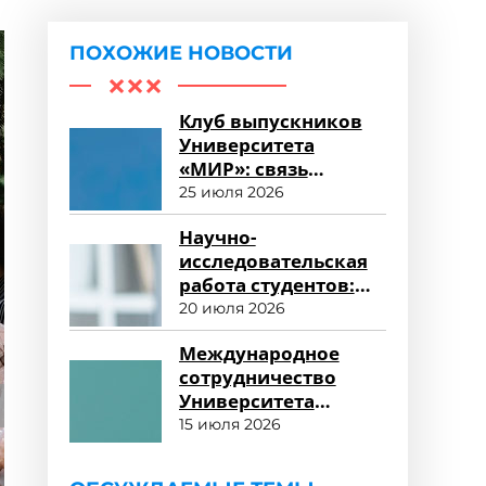
ПОХОЖИЕ НОВОСТИ
Клуб выпускников
Университета
«МИР»: связь
поколений и
25 июля 2026
карьерные
Научно-
возможности
исследовательская
работа студентов:
возможности для
20 июля 2026
развития
Международное
сотрудничество
Университета
«МИР»: новые
15 июля 2026
горизонты