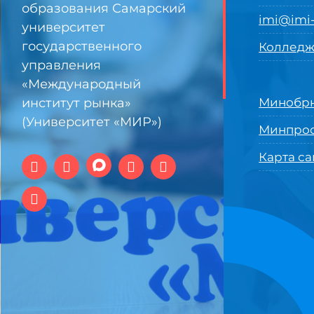
образования Самарский
imi@imi-
университет
государственного
Колледж
управления
«Международный
институт рынка»
Минобрн
(Университет «МИР»)
Минпро
Карта са