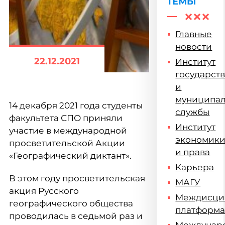
ТЕМЫ
Главные
новости
22.12.2021
Институт
государст
и
муниципа
14 декабря 2021 года студенты
службы
факультета СПО приняли
Институт
участие в международной
экономик
просветительской Акции
и права
«Географический диктант».
Карьера
В этом году просветительская
МАГУ
акция Русского
Междисци
географического общества
платформ
проводилась в седьмой раз и