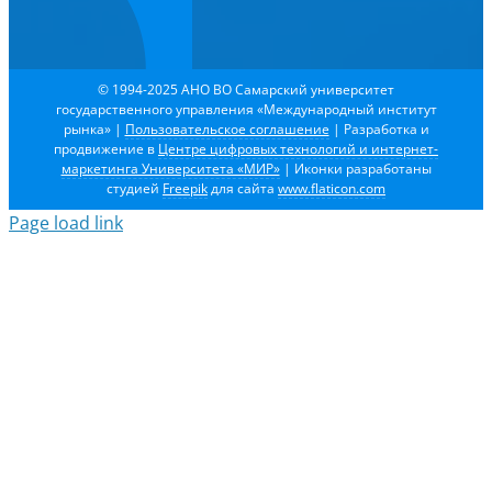
© 1994-2025 АНО ВО Самарский университет
государственного управления «Международный институт
рынка»
|
Пользовательское соглашение
| Разработка и
продвижение в
Центре цифровых технологий и интернет-
маркетинга Университета «МИР»
| Иконки разработаны
студией
Freepik
для сайта
www.flaticon.com
Page load link