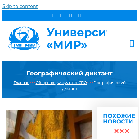
Skip to content
АБИТУРИЕНТУ
Географический диктант
СТУДЕНТУ
Главная
×××
Общество
,
Факультет СПО
×××
Географический
ДОПОБРАЗОВАНИЕ
диктант
ОБ УНИВЕРСИТЕТЕ
НОВОСТИ
КОНТАКТЫ
ПОХОЖИЕ
НОВОСТИ
РЕЗУЛЬТАТ ПОИСКА: