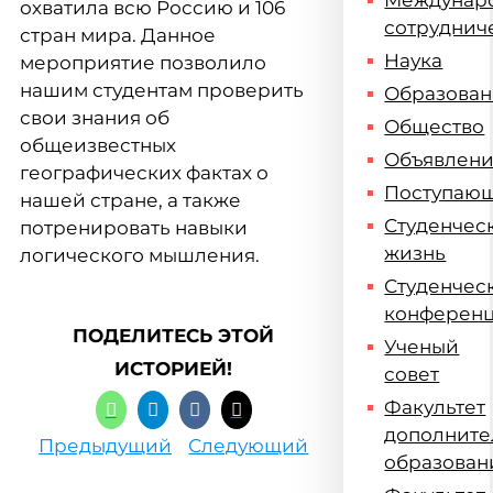
Междунар
охватила всю Россию и 106
сотруднич
стран мира. Данное
Наука
мероприятие позволило
нашим студентам проверить
Образова
свои знания об
Общество
общеизвестных
Объявлен
географических фактах о
Поступаю
нашей стране, а также
Студенчес
потренировать навыки
жизнь
логического мышления.
Студенчес
конферен
ПОДЕЛИТЕСЬ ЭТОЙ
Ученый
ИСТОРИЕЙ!
совет
Факультет
дополните
Предыдущий
Следующий
образован