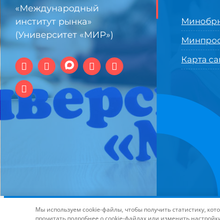
«Международный
институт рынка»
Минобрн
(Университет «МИР»)
Минпро
Карта са
© 1994-2025 АНО ВО Самарский университет государстве
Мы используем cookie-файлы, чтобы получить статистику, ко
технологий и интернет
прочитать подробнее о cookie-файлах или изменить настройк