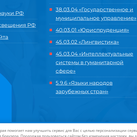
38.03.04 «Государственное и
ауки РФ
муниципальное управление»
свещения РФ
40.03.01 «Юриспруденция»
йта
45.03.02 «Лингвистика»
45.03.04 «
Интеллектуальные
системы в гуманитарной
сфере
»
5.9.6 «Языки народов
зарубежных стран»
нного управления «Международный институт рынка»
|
Пользовательское с
торая помогает нам улучшить сервис для Вас с целью персонализации сер
-маркетинга Университета «МИР»
| Иконки разработаны студией
Freepik
дл
и браузера. Продолжая пользоваться сайтом без изменения настроек, вы 