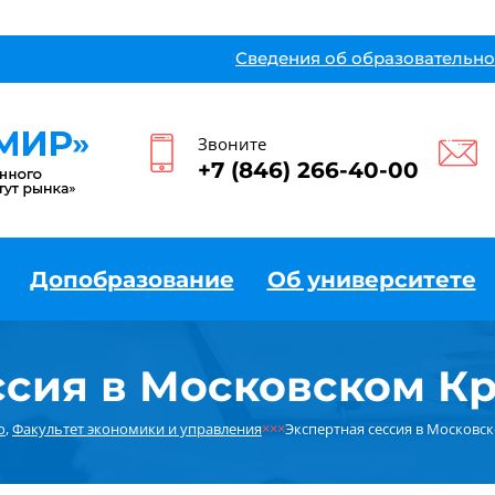
Сведения об образовательно
Звоните
+7 (846) 266-40-00
Допобразование
Об университете
ссия в Московском К
о
,
Факультет экономики и управления
×××
Экспертная сессия в Московс