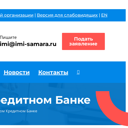
й организации
|
Версия для слабовидящих
|
EN
Пишите
Подать
imi@imi-samara.ru
заявление
Новости
Контакты
редитном Банке
ком Кредитном Банке