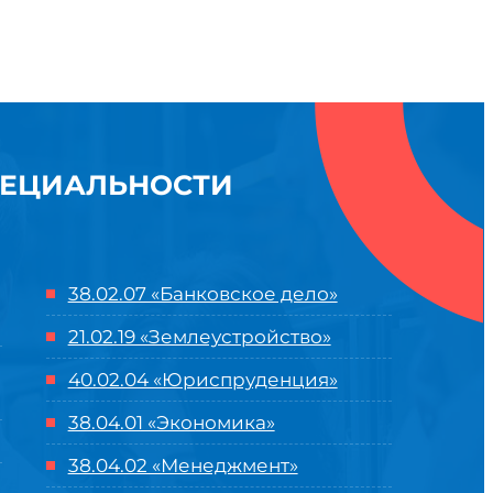
ПЕЦИАЛЬНОСТИ
38.02.07 «Банковское дело»
21.02.19 «Землеустройство»
40.02.04 «Юриспруденция»
38.04.01 «Экономика»
38.04.02 «Менеджмент»