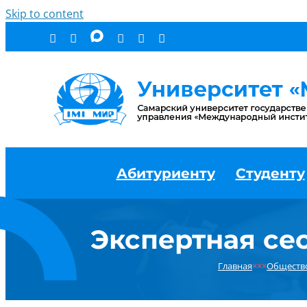
Skip to content
Абитуриенту
Студенту
Экспертная се
Главная
×××
Обществ