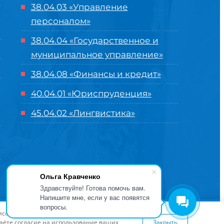
38.04.03 «Управление
персоналом»
38.04.04 «Государственное и
муниципальное управление»
38.04.08 «Финансы и кредит»
40.04.01 «Юриспруденция»
45.04.02 «Лингвистика»
Ольга Кравченко
Здравствуйте! Готова помочь вам.
Напишите мне, если у вас появятся
вопросы.
оглашение
| Разработка и продвижение в
Центре цифровых
висов и предложений. Вы можете
я сайта
www.flaticon.com
даёте согласие на использование ваших
Закрыть