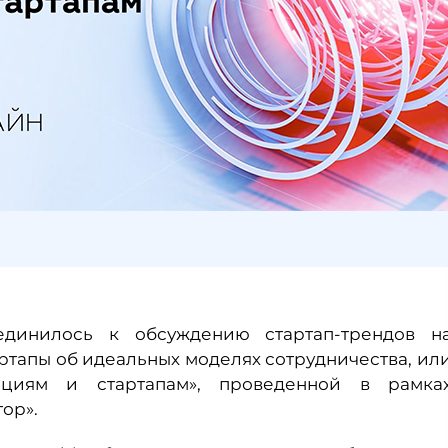
единилось к обсуждению стартап-трендов н
артапы об идеальных моделях сотрудничества, ил
циям и стартапам», проведенной в рамка
ор».