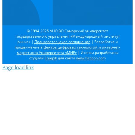
© 1994-2025 АНО ВО Самарский университет
государственного управления «Международный институт
рынка»
|
Пользовательское соглашение
| Разработка и
продвижение в
Центре цифровых технологий и интернет-
маркетинга Университета «МИР»
| Иконки разработаны
студией
Freepik
для сайта
www.flaticon.com
Page load link