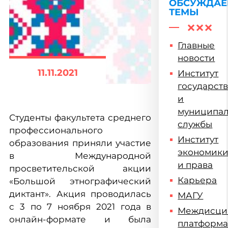
ОБСУЖДА
ТЕМЫ
Главные
новости
11.11.2021
Институт
государст
и
муниципа
Студенты факультета среднего
службы
профессионального
Институт
образования приняли участие
экономик
в Международной
и права
просветительской акции
Карьера
«Большой этнографический
диктант». Акция проводилась
МАГУ
с 3 по 7 ноября 2021 года в
Междисци
онлайн-формате и была
платформ