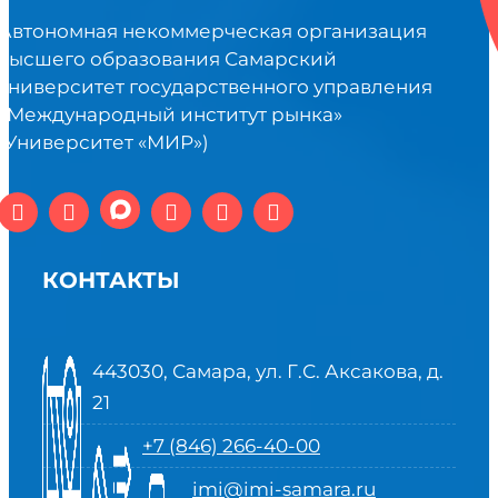
Автономная некоммерческая организация
высшего образования Самарский
университет государственного управления
«Международный институт рынка»
(Университет «МИР»)
КОНТАКТЫ
443030, Самара, ул. Г.С. Аксакова, д.
21
+7 (846) 266-40-00
imi@imi-samara.ru