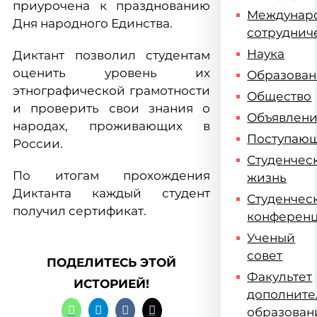
приурочена к празднованию
Междунар
Дня народного Единства.
сотруднич
Наука
Диктант позволил студентам
оценить уровень их
Образова
этнографической грамотности
Общество
и проверить свои знания о
Объявлен
народах, проживающих в
Поступаю
России.
Студенчес
По итогам прохождения
жизнь
Диктанта каждый студент
Студенчес
получил сертификат.
конферен
Ученый
совет
ПОДЕЛИТЕСЬ ЭТОЙ
Факультет
ИСТОРИЕЙ!
дополните
образован